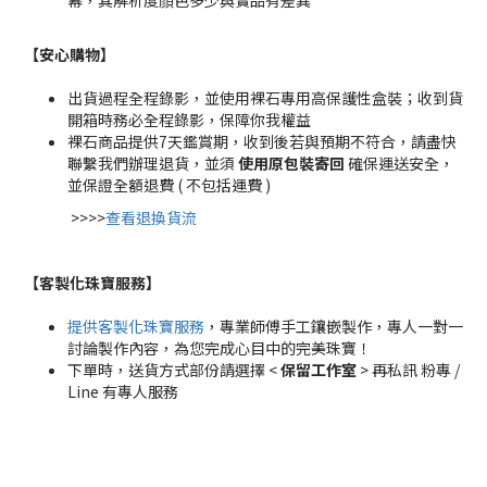
幕，其解析度顏色多少與實品有差異
【安心購物
】
出貨過程全程錄影，並使用裸石專用高保護性盒裝；收到貨
開箱時務必全程錄影，保障你我權益
裸石商品提供7天鑑賞期，收到後若與預期不符合，請盡快
聯繫我們辦理退貨，並須
使用原包裝寄回
確保運送安全，
並保證全額退費 ( 不包括運費 )
>>>>
查看退換貨流
【客製化珠寶服務
】
提供客製化珠寶服務
，專業師傅手工鑲嵌製作，專人一對一
討論製作內容，為您完成心目中的完美珠寶！
下單時，送貨方式部份請選擇 <
保留工作室
> 再私訊 粉專 /
Line 有專人服務