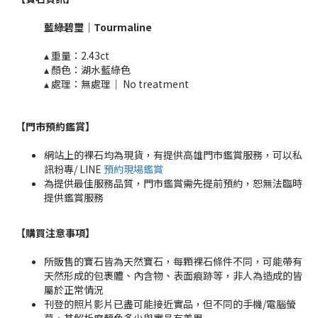
藍綠碧璽
｜
Tourmaline​
▴ 重量：2.43
ct
▴ 顏色：湖水藍綠色
▴ 處理：無處理｜ No treatment​​
【門市預約鑑賞
】
網站上的裸石均為現貨，有提供高雄門市鑑賞服務，可以私
訊粉專/ LINE
預約現場鑑賞
為提供最佳服務品質，門市鑑賞需先提前預約，恕無法臨時
提供鑑賞服務
【購買注意事項】
所販售的寶石皆為天然寶石，每顆裸石條件不同，可能帶有
天然形成的包裹體、內含物、表面痕跡等，非人為造成的皆
屬於正常情況
刊登的照片影片已盡可能接近實品，但不同的手機/電腦螢