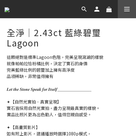
全淨｜2.43ct 藍綠碧璽
Lagoon
這顆絕對是標準Lagoon色階，完美呈現瀉湖的樣貌
就像帕帕拉恰粉橘比例，決定了寶石的身價
完美藍綠比例的碧璽加上擁有高淨度
品項稀缺，非常值得擁有
𝑳𝒆𝒕 𝒕𝒉𝒆 𝑺𝒕𝒐𝒏𝒆 𝑺𝒑𝒆𝒂𝒌 𝒇𝒐𝒓 𝑰𝒕𝒔𝒆𝒍𝒇＿＿＿＿＿＿＿＿
✦【自然光實拍．真實呈現】
寶石皆採用自然光實拍，盡力呈現最真實的樣貌。
實品比照片更為出色動人，值得您親自感受。
✦【高畫質影片】
如有附上影片，建議播放時選擇1080p模式，