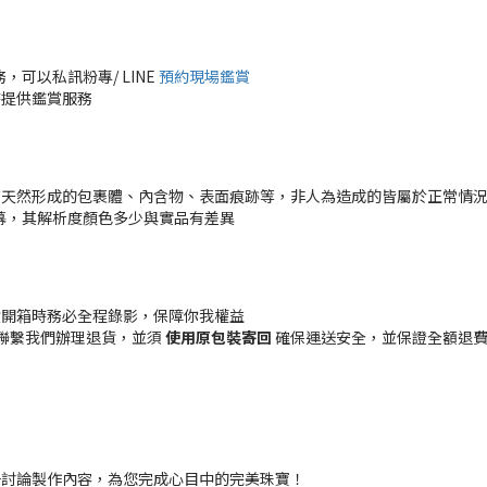
可以私訊粉專/ LINE
預約現場鑑賞
時提供鑑賞服務
有天然形成的包裹體、內含物、表面痕跡等，非人為造成的皆屬於正常情
幕，其解析度顏色多少與實品有差異
貨開箱時務必全程錄影，保障你我權益
聯繫我們辦理退貨，並須
使用原包裝寄回
確保運送安全，並保證全額退費 (
一討論製作內容，為您完成心目中的完美珠寶！