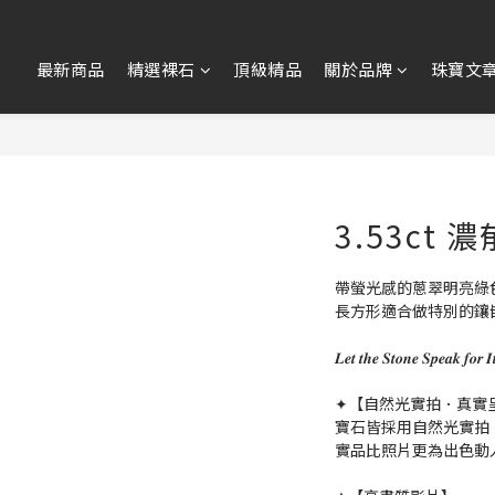
最新商品
精選裸石
頂級精品
關於品牌
珠寶文
3.53ct
帶螢光感的蔥翠明亮綠
長方形適合做特別的鑲
𝑳𝒆𝒕 𝒕𝒉𝒆 𝑺𝒕𝒐𝒏𝒆 𝑺𝒑𝒆
✦【自然光實拍．真實
寶石皆採用自然光實拍
實品比照片更為出色動