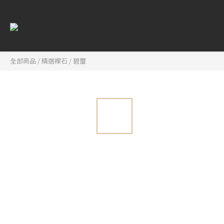
全部商品
/
精選裸石
/
碧璽