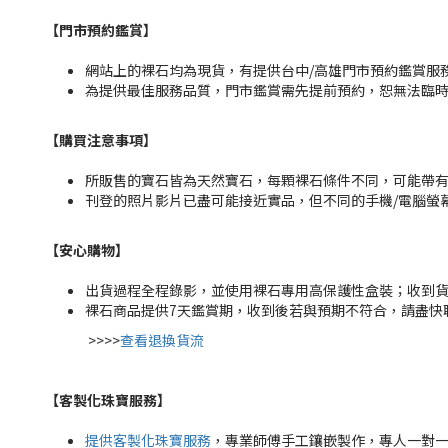
【門市預約鑑賞
】
網站上的裸石均為現貨，有提供台中/高雄門市預約鑑賞服務，
為提供最佳服務品質，門市鑑賞需先提前預約，恕無法臨
【購買注意事項】
所販售的寶石皆為天然寶石，每顆裸石條件不同，可能帶
刊登的照片影片已盡可能接近實品，但不同的手機/電腦螢
【安心購物
】
出貨過程全程錄影，並使用裸石專用高保護性盒裝；收到
裸石商品提供7天鑑賞期，收到後若與預期不符合，請盡快
>>>>
查看退換貨流
【客製化珠寶服務
】
提供客製化珠寶服務
，專業師傅手工鑲嵌製作，專人一對