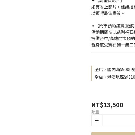
✦【高畫質影片】
如有附上影片，建議播放
以獲得最佳畫質。
✦【門市預約鑑賞服務
活動期間※此系列裸石
提供台中/高雄門市預
親身感受寶石獨一無二
全店，國內滿$5000
全店，港澳地區滿$10
NT$13,500
數量