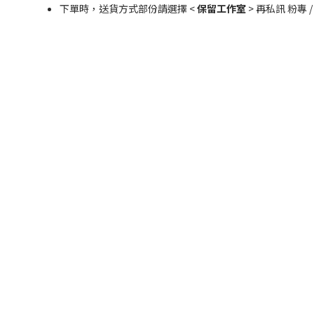
下單時，送貨方式部份請選擇 <
保留工作室
> 再私訊 粉專 /