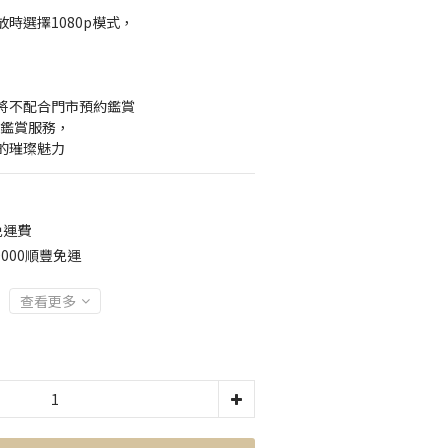
時選擇1080p模式，
】
將不配合門市預約鑑賞
約鑑賞服務，
的璀璨魅力
免運費
000順豐免運
查看更多