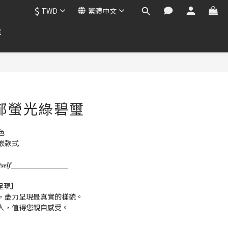
$
TWD
繁體中文
章
 濃郁螢光綠碧璽
色
嵌款式
𝒌 𝒇𝒐𝒓 𝑰𝒕𝒔𝒆𝒍𝒇＿＿＿＿＿＿＿＿
呈現】
，盡力呈現最真實的樣貌。
人，值得您親自感受。