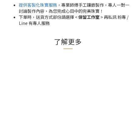
提供客製化珠寶服務
，專業師傅手工鑲嵌製作，專人一對一
討論製作內容，為您完成心目中的完美珠寶！
下單時，送貨方式部份請選擇 <
保留工作室
> 再私訊 粉專 /
Line 有專人服務
了解更多