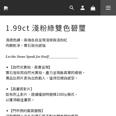
1.99ct 淺粉綠雙色碧璽
清透色調，兩端各自呈現淺綠與淺粉紅
肉眼乾淨，寶石放光感強
𝑳𝒆𝒕 𝒕𝒉𝒆 𝑺𝒕𝒐𝒏𝒆 𝑺𝒑𝒆𝒂𝒌 𝒇𝒐𝒓 𝑰𝒕𝒔𝒆𝒍𝒇＿＿＿＿＿＿＿＿
✦【自然光實拍．真實呈現】
寶石皆採用自然光實拍，盡力呈現最真實的樣貌。
實品比照片更為出色動人，值得您親自感受。
✦【高畫質影片】
如有附上影片，建議播放時選擇1080p模式，
以獲得最佳畫質。
✦【門市預約鑑賞服務】