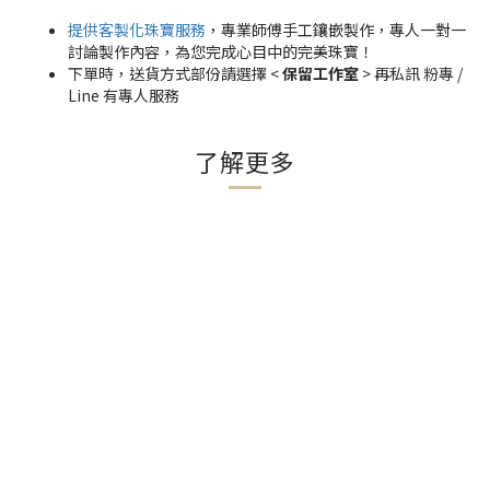
提供客製化珠寶服務
，專業師傅手工鑲嵌製作，專人一對一
討論製作內容，為您完成心目中的完美珠寶！
下單時，送貨方式部份請選擇 <
保留工作室
> 再私訊 粉專 /
Line 有專人服務
了解更多