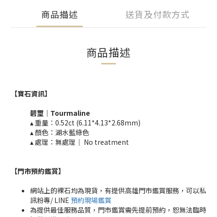
商品描述
送貨及付款方式
商品描述
【寶石資訊】
碧璽
｜
Tourmaline​
▴ 重量：0.52ct (6.11*4.13*2.68mm)​
▴ 顏色：湖水藍綠色
▴ 處理：無處理｜ No treatment​​
【門市預約鑑賞
】
網站上的裸石均為現貨，有提供高雄門市鑑賞服務，可以私
訊粉專/ LINE
預約現場鑑賞
為提供最佳服務品質，門市鑑賞需先提前預約，恕無法臨時