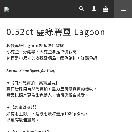
0.52ct 藍綠碧璽 Lagoon
秒殺等級Lagoon 胡藍綠色碧璽
小克拉十分難尋，大克拉則是單價很高
這顆是小尺寸的收藏級精品，顏色飽和，鮮豔色調
𝑳𝒆𝒕 𝒕𝒉𝒆 𝑺𝒕𝒐𝒏𝒆 𝑺𝒑𝒆𝒂𝒌 𝒇𝒐𝒓 𝑰𝒕𝒔𝒆𝒍𝒇＿＿＿＿＿＿＿＿
✦【自然光實拍．真實呈現】
寶石皆採用自然光實拍，盡力呈現最真實的樣貌。
實品比照片更為出色動人，值得您親自感受。
✦【高畫質影片】
如有附上影片，建議播放時選擇1080p模式，
以獲得最佳畫質。