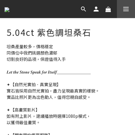
5.04ct 紫色調坦桑石
坦桑產量較多，價格穩定
同價位中我們挑選顏色濃郁
切割良好的品項，保證值得入手
𝑳𝒆𝒕 𝒕𝒉𝒆 𝑺𝒕𝒐𝒏𝒆 𝑺𝒑𝒆𝒂𝒌 𝒇𝒐𝒓 𝑰𝒕𝒔𝒆𝒍𝒇＿＿＿＿＿＿＿＿
✦【自然光實拍．真實呈現】
寶石皆採用自然光實拍，盡力呈現最真實的樣貌。
實品比照片更為出色動人，值得您親自感受。
✦【高畫質影片】
如有附上影片，建議播放時選擇1080p模式，
以獲得最佳畫質。