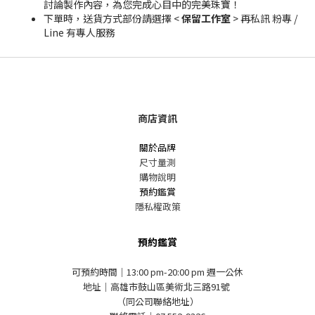
討論製作內容，為您完成心目中的完美珠寶！
下單時，送貨方式部份請選擇 <
保留工作室
> 再私訊 粉專 /
Line 有專人服務
商店資訊
關於品牌
尺寸量測
購物說明
預約鑑賞
隱私權政策
預約鑑賞
可預約時間｜13:00 pm-20:00 pm 週一公休
地址｜高雄市鼓山區美術北三路91號
（同公司聯絡地址）