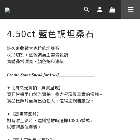
4.50ct 藍色調坦桑石
許久未收藏大克拉的坦桑石
枕形切割，藍色調為主帶紫色調
實體非常漂亮，顏色飽和濃郁
𝑳𝒆𝒕 𝒕𝒉𝒆 𝑺𝒕𝒐𝒏𝒆 𝑺𝒑𝒆𝒂𝒌 𝒇𝒐𝒓 𝑰𝒕𝒔𝒆𝒍𝒇＿＿＿＿＿＿＿＿
✦【自然光實拍．真實呈現】
寶石皆採用自然光實拍，盡力呈現最真實的樣貌。
實品比照片更為出色動人，值得您親自感受。
✦【高畫質影片】
如有附上影片，建議播放時選擇1080p模式，
以獲得最佳畫質。