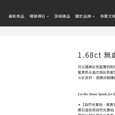
最新商品
精選裸石
頂級精品
關於品牌
珠寶文
1.68ct
可以媲美彩色藍寶的耐
藍紫色尖晶也與彩色藍
火彩良好，很適合做鑲
𝑳𝒆𝒕 𝒕𝒉𝒆 𝑺𝒕𝒐𝒏𝒆 𝑺𝒑𝒆
✦【自然光實拍．真實
寶石皆採用自然光實拍