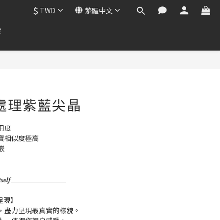
$
TWD
繁體中文
章
 無處理紫藍尖晶
用度
寶相似度極高
嵌
𝒌 𝒇𝒐𝒓 𝑰𝒕𝒔𝒆𝒍𝒇＿＿＿＿＿＿＿＿
呈現】
，盡力呈現最真實的樣貌。