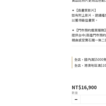
實品比照片更為出色動
✦【高畫質影片】
如有附上影片，建議播放
以獲得最佳畫質。
✦【門市預約鑑賞服務
提供台中/高雄門市預
親身感受寶石獨一無二
全店，國內滿$5000
全店，港澳地區滿$10
NT$16,900
數量