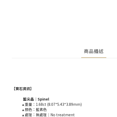
商品描述
【寶石資訊】
藍
尖晶
｜
Spinel
▴ 重量：1.68ct (8.07*5.43*3.89mm)
▴ 顏色：藍紫色
▴ 處理：​無處理｜No treatment​​