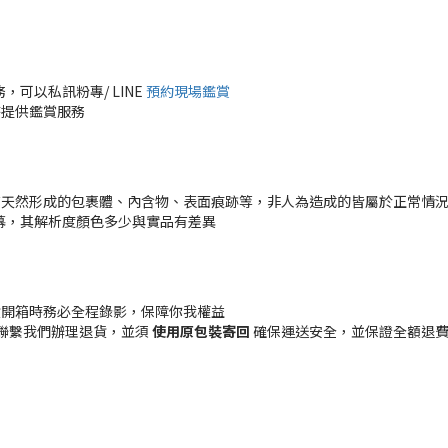
可以私訊粉專/ LINE
預約現場鑑賞
時提供鑑賞服務
有天然形成的包裹體、內含物、表面痕跡等，非人為造成的皆屬於正常情
幕，其解析度顏色多少與實品有差異
貨開箱時務必全程錄影，保障你我權益
聯繫我們辦理退貨，並須
使用原包裝寄回
確保運送安全，並保證全額退費 (