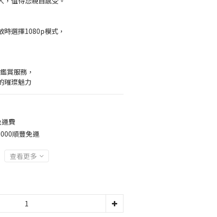
人，值得您親自感受。
時選擇1080p模式，
】
約鑑賞服務，
的璀璨魅力
免運費
000順豐免運
查看更多