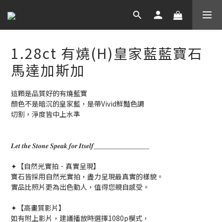
1.28ct 有燒(H)皇家藍藍寶石
馬達加斯加
這顆是品質好的有燒藍寶
顏色不是暗沉的皇家藍，是帶Vivid鮮豔色調
切割，淨度皆中上水準
𝑳𝒆𝒕 𝒕𝒉𝒆 𝑺𝒕𝒐𝒏𝒆 𝑺𝒑𝒆𝒂𝒌 𝒇𝒐𝒓 𝑰𝒕𝒔𝒆𝒍𝒇＿＿＿＿＿＿＿＿
✦【自然光實拍．真實呈現】
寶石皆採用自然光實拍，盡力呈現最真實的樣貌。
實品比照片更為出色動人，值得您親自感受。
✦【高畫質影片】
如有附上影片，建議播放時選擇1080p模式，