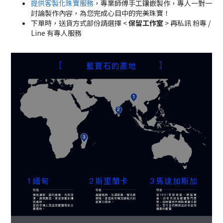
提供客製化珠寶服務
，專業師傅手工鑲嵌製作，專人一對一
討論製作內容，為您完成心目中的完美珠寶！
下單時，送貨方式部份請選擇 <
保留工作室
> 再私訊 粉專 /
Line 有專人服務