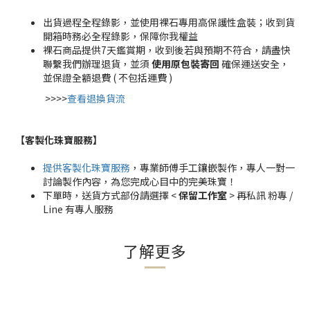
出貨過程全程錄影，並使用裸石專用高保護性盒裝；收到貨
開箱時務必全程錄影，保障你我權益
裸石商品提供7天鑑賞期，收到後若與預期不符合，請盡快
聯繫我們辦理退貨，並須
使用原包裝寄回
確保運送安全，
並保證全額退費 ( 不包括運費 )
>>>>
查看退換貨流
【客製化珠寶服務
】
提供客製化珠寶服務
，專業師傅手工鑲嵌製作，專人一對一
討論製作內容，為您完成心目中的完美珠寶！
下單時，送貨方式部份請選擇 <
保留工作室
> 再私訊 粉專 /
Line 有專人服務
了解更多