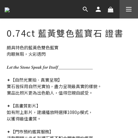
0.74ct 藍黃雙色藍寶石 證書
頗具特色的藍黃色雙色藍寶
肉眼無瑕，火彩透閃
𝑳𝒆𝒕 𝒕𝒉𝒆 𝑺𝒕𝒐𝒏𝒆 𝑺𝒑𝒆𝒂𝒌 𝒇𝒐𝒓 𝑰𝒕𝒔𝒆𝒍𝒇＿＿＿＿＿＿＿＿
✦【自然光實拍．真實呈現】
寶石皆採用自然光實拍，盡力呈現最真實的樣貌。
實品比照片更為出色動人，值得您親自感受。
✦【高畫質影片】
如有附上影片，建議播放時選擇1080p模式，
以獲得最佳畫質。
✦【門市預約鑑賞服務】