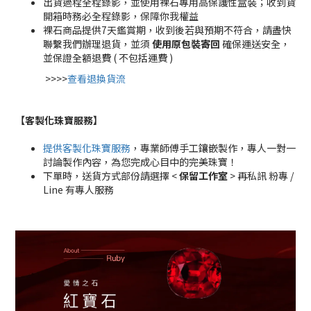
出貨過程全程錄影，並使用裸石專用高保護性盒裝；收到貨
開箱時務必全程錄影，保障你我權益
裸石商品提供7天鑑賞期，收到後若與預期不符合，請盡快
聯繫我們辦理退貨，並須
使用原包裝寄回
確保運送安全，
並保證全額退費 ( 不包括運費 )
>>>>
查看退換貨流
【客製化珠寶服務
】
提供客製化珠寶服務
，專業師傅手工鑲嵌製作，專人一對一
討論製作內容，為您完成心目中的完美珠寶！
下單時，送貨方式部份請選擇 <
保留工作室
> 再私訊 粉專 /
Line 有專人服務