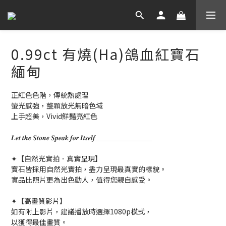
0.99ct 有燒(Ha)鴿血紅寶石
緬甸
正紅色色階，傳統熱處理
螢光感強，整顆放光無暗色域
上手超美，Vivid鮮豔亮紅色
𝑳𝒆𝒕 𝒕𝒉𝒆 𝑺𝒕𝒐𝒏𝒆 𝑺𝒑𝒆𝒂𝒌 𝒇𝒐𝒓 𝑰𝒕𝒔𝒆𝒍𝒇＿＿＿＿＿＿＿＿
✦【自然光實拍．真實呈現】
寶石皆採用自然光實拍，盡力呈現最真實的樣貌。
實品比照片更為出色動人，值得您親自感受。
✦【高畫質影片】
如有附上影片，建議播放時選擇1080p模式，
以獲得最佳畫質。