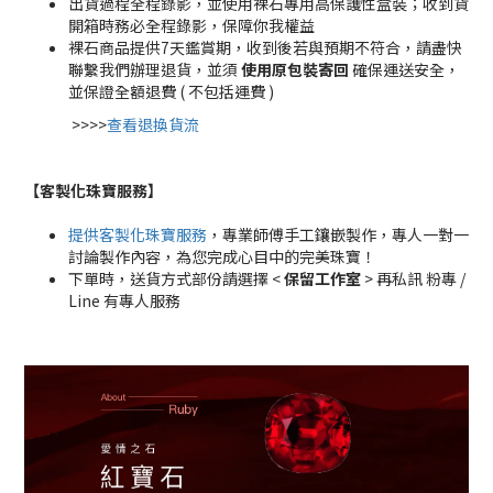
出貨過程全程錄影，並使用裸石專用高保護性盒裝；收到貨
開箱時務必全程錄影，保障你我權益
裸石商品提供7天鑑賞期，收到後若與預期不符合，請盡快
聯繫我們辦理退貨，並須
使用原包裝寄回
確保運送安全，
並保證全額退費 ( 不包括運費 )
>>>>
查看退換貨流
【客製化珠寶服務
】
提供客製化珠寶服務
，專業師傅手工鑲嵌製作，專人一對一
討論製作內容，為您完成心目中的完美珠寶！
下單時，送貨方式部份請選擇 <
保留工作室
> 再私訊 粉專 /
Line 有專人服務