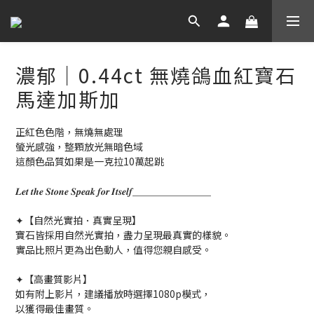
濃郁｜0.44ct 無燒鴿血紅寶石
馬達加斯加
正紅色色階，無燒無處理
螢光感強，整顆放光無暗色域
這顏色品質如果是一克拉10萬起跳
𝑳𝒆𝒕 𝒕𝒉𝒆 𝑺𝒕𝒐𝒏𝒆 𝑺𝒑𝒆𝒂𝒌 𝒇𝒐𝒓 𝑰𝒕𝒔𝒆𝒍𝒇＿＿＿＿＿＿＿＿
✦【自然光實拍．真實呈現】
寶石皆採用自然光實拍，盡力呈現最真實的樣貌。
實品比照片更為出色動人，值得您親自感受。
✦【高畫質影片】
如有附上影片，建議播放時選擇1080p模式，
以獲得最佳畫質。