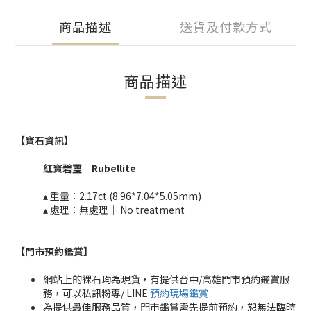
商品描述
送貨及付款方式
商品描述
【寶石資訊】
紅寶碧璽
｜
Rubellite​
▴ 重量：
2.17ct (8.96*7.04*5.05mm)
​
▴ 處理：無處理｜ No treatment​​
【門市預約鑑賞
】
網站上的裸石均為現貨，有提供台中/高雄門市預約鑑賞服
務，可以私訊粉專/ LINE
預約現場鑑賞
為提供最佳服務品質，門市鑑賞需先提前預約，恕無法臨時