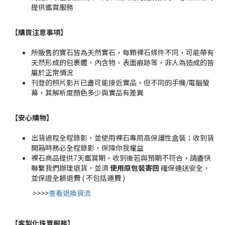
提供鑑賞服務
【購買注意事項】
所販售的寶石皆為天然寶石，每顆裸石條件不同，可能帶有
天然形成的包裹體、內含物、表面痕跡等，非人為造成的皆
屬於正常情況
刊登的照片影片已盡可能接近實品，但不同的手機/電腦螢
幕，其解析度顏色多少與實品有差異
【安心購物
】
出貨過程全程錄影，並使用裸石專用高保護性盒裝；收到貨
開箱時務必全程錄影，保障你我權益
裸石商品提供7天鑑賞期，收到後若與預期不符合，請盡快
聯繫我們辦理退貨，並須
使用原包裝寄回
確保運送安全，
並保證全額退費 ( 不包括運費 )
>>>>
查看退換貨流
【客製化珠寶服務
】