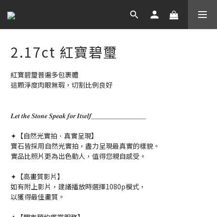
2.17ct 紅寶碧璽
​紅寶碧璽普遍多包裹體
這顆淨度肉眼無瑕，切割比例良好
𝑳𝒆𝒕 𝒕𝒉𝒆 𝑺𝒕𝒐𝒏𝒆 𝑺𝒑𝒆𝒂𝒌 𝒇𝒐𝒓 𝑰𝒕𝒔𝒆𝒍𝒇＿＿＿＿＿＿＿＿
✦【自然光實拍．真實呈現】
寶石皆採用自然光實拍，盡力呈現最真實的樣貌。
實品比照片更為出色動人，值得您親自感受。
✦【高畫質影片】
如有附上影片，建議播放時選擇1080p模式，
以獲得最佳畫質。