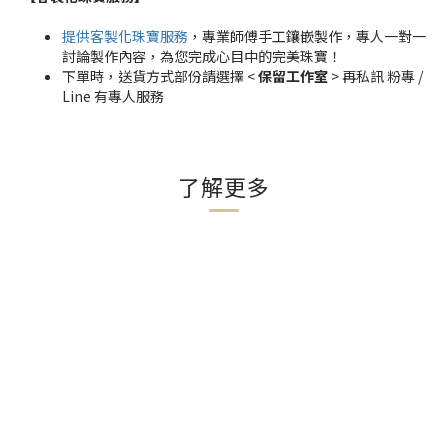
提供客製化珠寶服務
，專業師傅手工鑲嵌製作，專人一對一
討論製作內容，為您完成心目中的完美珠寶！
下單時，送貨方式部份請選擇 <
保留工作室
> 再私訊 粉專 /
Line 有專人服務
了解更多