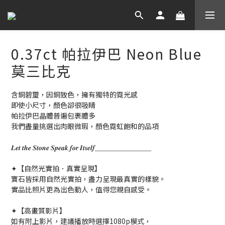
0.37ct 帕拉伊巴 Neon Blue
莫三比克
含銅碧璽，因銅致色，擁有獨特的霓光感
即使小尺寸，顏色卻很吸睛
帕拉伊巴晶體普遍包裹體多
我們盡量挑選出肉眼微瑕，顏色霓虹飽和的品項
𝑳𝒆𝒕 𝒕𝒉𝒆 𝑺𝒕𝒐𝒏𝒆 𝑺𝒑𝒆𝒂𝒌 𝒇𝒐𝒓 𝑰𝒕𝒔𝒆𝒍𝒇＿＿＿＿＿＿＿＿
✦【自然光實拍．真實呈現】
寶石皆採用自然光實拍，盡力呈現最真實的樣貌。
實品比照片更為出色動人，值得您親自感受。
✦【高畫質影片】
如有附上影片，建議播放時選擇1080p模式，