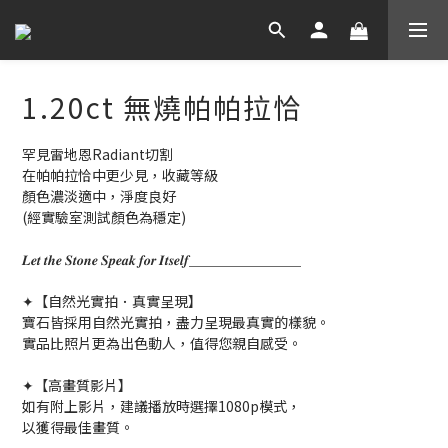
1.20ct 無燒帕帕拉恰
罕見雷地恩Radiant切割
在帕帕拉恰中更少見，收藏等級
顏色濃淡適中，淨度良好
(經實驗室測試顏色為穩定)
𝑳𝒆𝒕 𝒕𝒉𝒆 𝑺𝒕𝒐𝒏𝒆 𝑺𝒑𝒆𝒂𝒌 𝒇𝒐𝒓 𝑰𝒕𝒔𝒆𝒍𝒇＿＿＿＿＿＿＿＿
✦【自然光實拍．真實呈現】
寶石皆採用自然光實拍，盡力呈現最真實的樣貌。
實品比照片更為出色動人，值得您親自感受。
✦【高畫質影片】
如有附上影片，建議播放時選擇1080p模式，
以獲得最佳畫質。