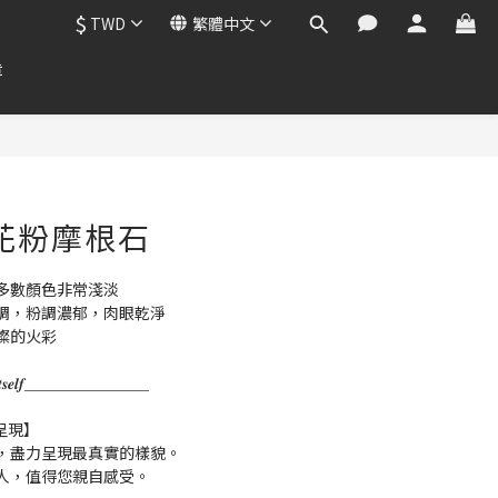
$
TWD
繁體中文
章
 櫻花粉摩根石
多數顏色非常淺淡
調，粉調濃郁，肉眼乾淨
燦的火彩
𝒌 𝒇𝒐𝒓 𝑰𝒕𝒔𝒆𝒍𝒇＿＿＿＿＿＿＿＿
呈現】
，盡力呈現最真實的樣貌。
人，值得您親自感受。