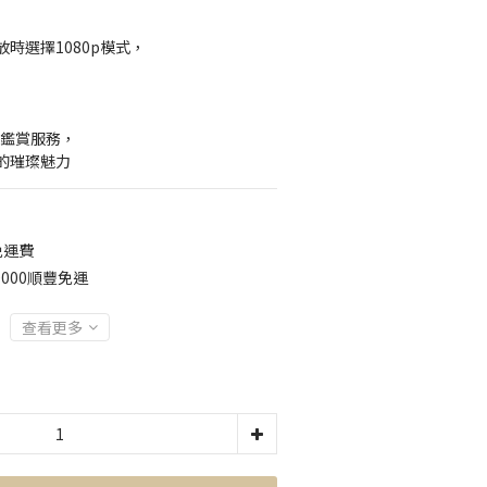
時選擇1080p模式，
】
約鑑賞服務，
的璀璨魅力
免運費
000順豐免運
查看更多