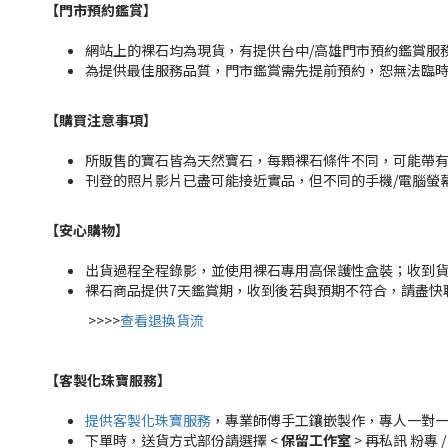
【門市預約鑑賞
】
網站上的裸石均為現貨，有提供台中/高雄門市預約鑑賞服務，
為提供最佳服務品質，門市鑑賞需先提前預約，恕無法臨
【購買注意事項】
所販售的寶石皆為天然寶石，每顆裸石條件不同，可能帶
刊登的照片影片已盡可能接近實品，但不同的手機/電腦螢
【安心購物
】
出貨過程全程錄影，並使用裸石專用高保護性盒裝；收到
裸石商品提供7天鑑賞期，收到後若與預期不符合，請盡快
>>>>
查看退換貨流
【客製化珠寶服務
】
提供客製化珠寶服務
，專業師傅手工鑲嵌製作，專人一對
下單時，送貨方式部份請選擇 <
保留工作室
> 再私訊 粉專 /