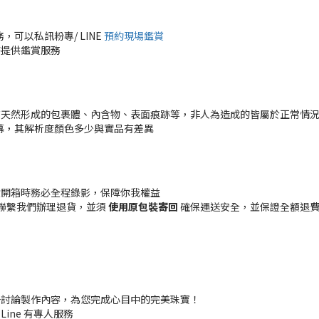
可以私訊粉專/ LINE
預約現場鑑賞
時提供鑑賞服務
有天然形成的包裹體、內含物、表面痕跡等，非人為造成的皆屬於正常情
幕，其解析度顏色多少與實品有差異
貨開箱時務必全程錄影，保障你我權益
聯繫我們辦理退貨，並須
使用原包裝寄回
確保運送安全，並保證全額退費 (
一討論製作內容，為您完成心目中的完美珠寶！
 Line 有專人服務