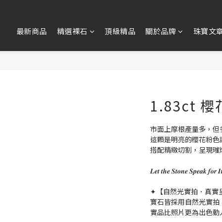
最新商品
精選裸石
頂級精品
關於品牌
珠寶文
1.83ct
市面上摩根產量多，但
這顆是明亮的櫻花粉色
搭配精緻切割，呈現璀
𝑳𝒆𝒕 𝒕𝒉𝒆 𝑺𝒕𝒐𝒏𝒆 𝑺𝒑𝒆
✦【自然光實拍．真實
寶石皆採用自然光實拍
實品比照片更為出色動