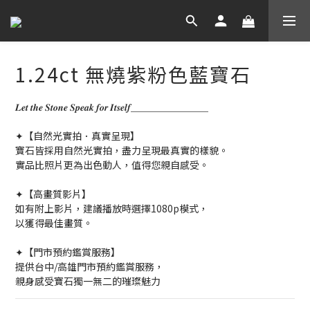
1.24ct 無燒紫粉色藍寶石
𝑳𝒆𝒕 𝒕𝒉𝒆 𝑺𝒕𝒐𝒏𝒆 𝑺𝒑𝒆𝒂𝒌 𝒇𝒐𝒓 𝑰𝒕𝒔𝒆𝒍𝒇＿＿＿＿＿＿＿＿
✦【自然光實拍．真實呈現】
寶石皆採用自然光實拍，盡力呈現最真實的樣貌。
實品比照片更為出色動人，值得您親自感受。
✦【高畫質影片】
如有附上影片，建議播放時選擇1080p模式，
以獲得最佳畫質。
✦【門市預約鑑賞服務】
提供台中/高雄門市預約鑑賞服務，
親身感受寶石獨一無二的璀璨魅力