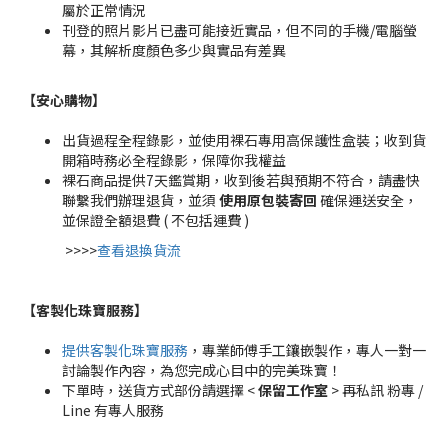
屬於正常情況
刊登的照片影片已盡可能接近實品，但不同的手機/電腦螢
幕，其解析度顏色多少與實品有差異
【安心購物
】
出貨過程全程錄影，並使用裸石專用高保護性盒裝；收到貨
開箱時務必全程錄影，保障你我權益
裸石商品提供7天鑑賞期，收到後若與預期不符合，請盡快
聯繫我們辦理退貨，並須
使用原包裝寄回
確保運送安全，
並保證全額退費 ( 不包括運費 )
>>>>
查看退換貨流
【客製化珠寶服務
】
提供客製化珠寶服務
，專業師傅手工鑲嵌製作，專人一對一
討論製作內容，為您完成心目中的完美珠寶！
下單時，送貨方式部份請選擇 <
保留工作室
> 再私訊 粉專 /
Line 有專人服務