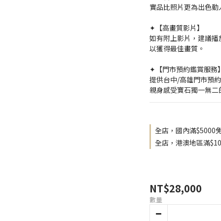
實品比照片更為出色動
✦【高畫質影片】
如有附上影片，建議播放
以獲得最佳畫質。
✦【門市預約鑑賞服務
提供台中/高雄門市預
親身感受寶石獨一無二
全店，國內滿$5000
全店，港澳地區滿$10
NT$28,000
數量