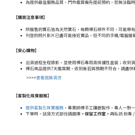
為提供最佳服務品質，門市鑑賞需先提前預約，恕無法臨
【購買注意事項】
所販售的寶石皆為天然寶石，每顆裸石條件不同，可能帶
刊登的照片影片已盡可能接近實品，但不同的手機/電腦螢
【安心購物
】
出貨過程全程錄影，並使用裸石專用高保護性盒裝；收到
裸石商品提供7天鑑賞期，收到後若與預期不符合，請盡快
>>>>
查看退換貨流
【客製化珠寶服務
】
提供客製化珠寶服務
，專業師傅手工鑲嵌製作，專人一對
下單時，送貨方式部份請選擇 <
保留工作室
> 再私訊 粉專 /