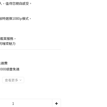
人，值得您親自感受。
時選擇1080p模式，
】
約鑑賞服務，
的璀璨魅力
免運費
000順豐免運
查看更多