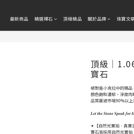
最新商品
精選裸石
頂級精品
關於品牌
珠寶文
頂級｜1.0
寶石
絕對是小克拉中的精品
顏色飽和濃郁，淨度肉
品質贏過市場90%以
𝑳𝒆𝒕 𝒕𝒉𝒆 𝑺𝒕𝒐𝒏𝒆 𝑺𝒑𝒆
✦【自然光實拍．真實
寶石皆採用自然光實拍