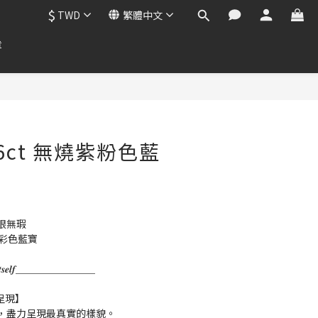
$
TWD
繁體中文
章
6ct 無燒紫粉色藍
眼無瑕
上彩色藍寶
𝒌 𝒇𝒐𝒓 𝑰𝒕𝒔𝒆𝒍𝒇＿＿＿＿＿＿＿＿
呈現】
，盡力呈現最真實的樣貌。