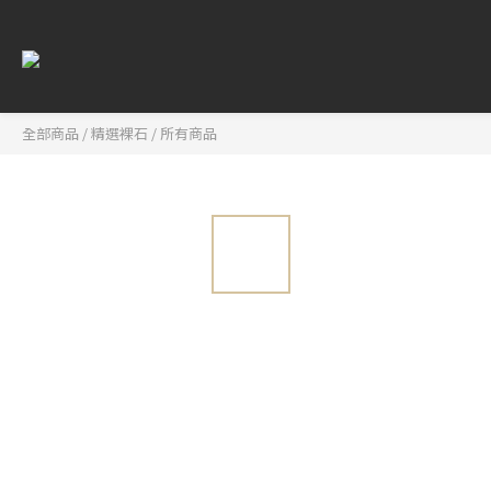
全部商品
/
精選裸石
/
所有商品