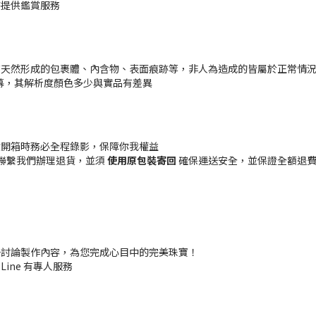
時提供鑑賞服務
有天然形成的包裹體、內含物、表面痕跡等，非人為造成的皆屬於正常情
幕，其解析度顏色多少與實品有差異
貨開箱時務必全程錄影，保障你我權益
聯繫我們辦理退貨，並須
使用原包裝寄回
確保運送安全，並保證全額退費 (
一討論製作內容，為您完成心目中的完美珠寶！
 Line 有專人服務