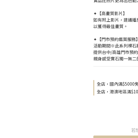
實品比照片更為出色動
✦【高畫質影片】
如有附上影片，建議播放
以獲得最佳畫質。
✦【門市預約鑑賞服務
活動期間※此系列裸石
提供台中/高雄門市預
親身感受寶石獨一無二
全店，國內滿$5000
全店，港澳地區滿$10
若