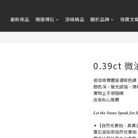
最新商品
精選裸石
頂級精品
關於品牌
珠寶文
0.39ct
祖母綠實體是濃郁色調
顏色深，螢光感強，價
實物上手很吸睛
店長私心推薦
𝑳𝒆𝒕 𝒕𝒉𝒆 𝑺𝒕𝒐𝒏𝒆 𝑺𝒑𝒆
✦【自然光實拍．真實
寶石皆採用自然光實拍