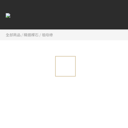
全部商品
/
精選裸石
/
祖母綠