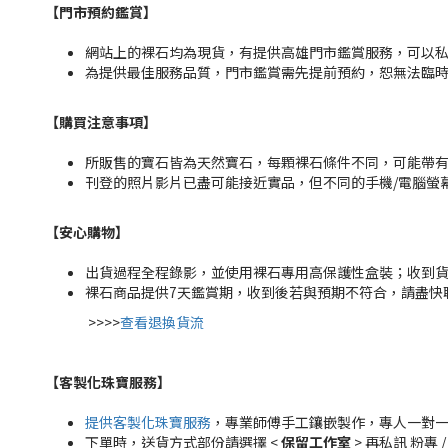
【門市預約鑑賞
】
網站上的裸石均為現貨，有提供高雄門市鑑賞服務，可以私訊粉
為提供最佳服務品質，門市鑑賞需先提前預約，恕無法臨
【購買注意事項】
所販售的寶石皆為天然寶石，每顆裸石條件不同，可能帶
刊登的照片影片已盡可能接近實品，但不同的手機/電腦螢
【安心購物
】
出貨過程全程錄影，並使用裸石專用高保護性盒裝；收到
裸石商品提供7天鑑賞期，收到後若與預期不符合，請盡快
>>>>
查看退換貨流
【客製化珠寶服務
】
提供客製化珠寶服務
，專業師傅手工鑲嵌製作，專人一對
下單時，送貨方式部份請選擇 <
保留工作室
> 再私訊 粉專 /