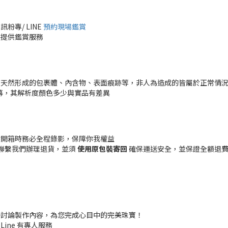
專/ LINE
預約現場鑑賞
時提供鑑賞服務
有天然形成的包裹體、內含物、表面痕跡等，非人為造成的皆屬於正常情
幕，其解析度顏色多少與實品有差異
貨開箱時務必全程錄影，保障你我權益
聯繫我們辦理退貨，並須
使用原包裝寄回
確保運送安全，並保證全額退費 (
一討論製作內容，為您完成心目中的完美珠寶！
 Line 有專人服務