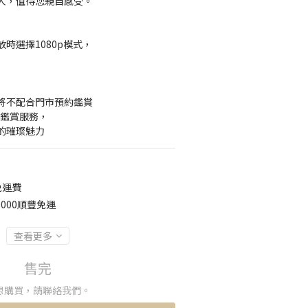
人，值得您親自感受。
時選擇1080p模式，
】
將不配合門市預約鑑賞
約鑑賞服務，
的璀璨魅力
免運費
000順豐免運
查看更多
售完
想購買，請聯絡我們。