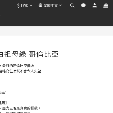
$
TWD
繁體中文
章
 微油祖母綠 哥倫比亞
，最好的哥倫比亞產地
格略高但品質不會令人失望
𝒌 𝒇𝒐𝒓 𝑰𝒕𝒔𝒆𝒍𝒇＿＿＿＿＿＿＿＿
呈現】
，盡力呈現最真實的樣貌。