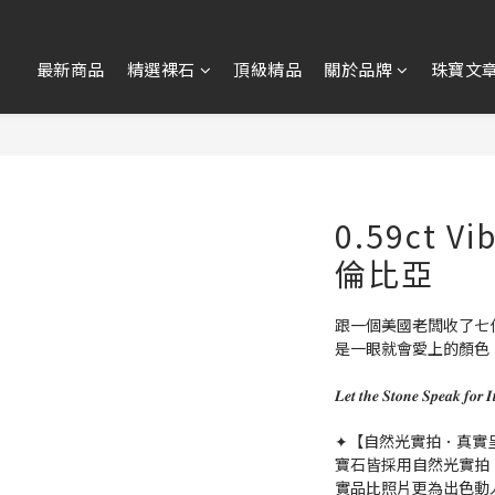
最新商品
精選裸石
頂級精品
關於品牌
珠寶文
0.59ct 
倫比亞
跟一個美國老闆收了七
是一眼就會愛上的顏色，明
𝑳𝒆𝒕 𝒕𝒉𝒆 𝑺𝒕𝒐𝒏𝒆 𝑺𝒑𝒆
✦【自然光實拍．真實
寶石皆採用自然光實拍
實品比照片更為出色動