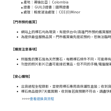
▴ 產地：哥倫比亞｜ Colombia
▴ 證書： GUILD證書｜國際證書
▴ 處理：輕度浸油處理｜ CEE(O)Minor​
【門市預約鑑賞
】
網站上的裸石均為現貨，有提供台中/高雄門市預約鑑賞服務，
為提供最佳服務品質，門市鑑賞需先提前預約，恕無法臨
【購買注意事項】
所販售的寶石皆為天然寶石，每顆裸石條件不同，可能帶
刊登的照片影片已盡可能接近實品，但不同的手機/電腦螢
【安心購物
】
出貨過程全程錄影，並使用裸石專用高保護性盒裝；收到
裸石商品提供7天鑑賞期，收到後若與預期不符合，請盡快
>>>>
查看退換貨流程