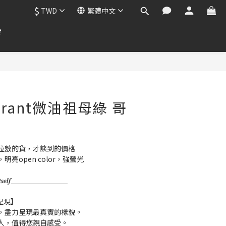
$
TWD
繁體中文
章
Vibrant微油祖母綠 哥
位數的貨，才談到的價格
亮open color，強螢光
𝒌 𝒇𝒐𝒓 𝑰𝒕𝒔𝒆𝒍𝒇＿＿＿＿＿＿＿＿
呈現】
，盡力呈現最真實的樣貌。
人，值得您親自感受。