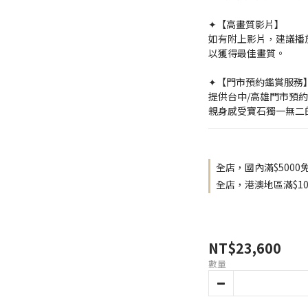
✦【高畫質影片】
如有附上影片，建議播放
以獲得最佳畫質。
✦【門市預約鑑賞服務
提供台中/高雄門市預
親身感受寶石獨一無二
全店，國內滿$5000
全店，港澳地區滿$10
NT$23,600
數量