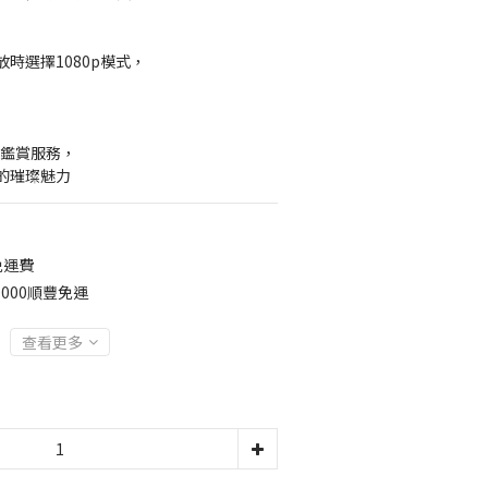
時選擇1080p模式，
】
約鑑賞服務，
的璀璨魅力
免運費
000順豐免運
查看更多