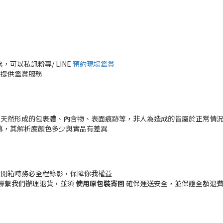
可以私訊粉專/ LINE
預約現場鑑賞
時提供鑑賞服務
有天然形成的包裹體、內含物、表面痕跡等，非人為造成的皆屬於正常情
幕，其解析度顏色多少與實品有差異
貨開箱時務必全程錄影，保障你我權益
聯繫我們辦理退貨，並須
使用原包裝寄回
確保運送安全，並保證全額退費 (