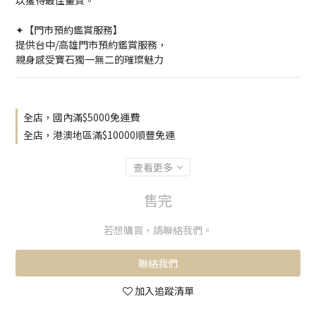
以獲得最佳畫質。
✦【門市預約鑑賞服務】
提供台中/高雄門市預約鑑賞服務，
親身感受寶石獨一無二的璀璨魅力
全店，國內滿$5000免運費
全店，港澳地區滿$10000順豐免運
查看更多
售完
若想購買，請聯絡我們。
聯絡我們
加入追蹤清單