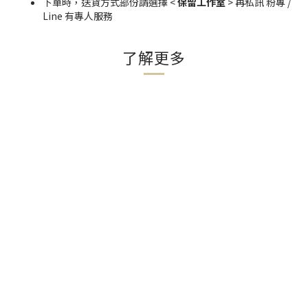
下單時，送貨方式部份請選擇 <
保留工作室
> 再私訊 粉專 /
Line 有專人服務
了解更多