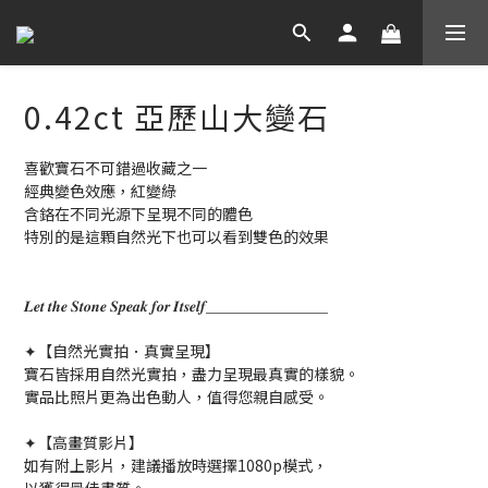
0.42ct 亞歷山大變石
喜歡寶石不可錯過收藏之一
經典變色效應，紅變綠
含鉻在不同光源下呈現不同的體色
特別的是這顆自然光下也可以看到雙色的效果
𝑳𝒆𝒕 𝒕𝒉𝒆 𝑺𝒕𝒐𝒏𝒆 𝑺𝒑𝒆𝒂𝒌 𝒇𝒐𝒓 𝑰𝒕𝒔𝒆𝒍𝒇＿＿＿＿＿＿＿＿
✦【自然光實拍．真實呈現】
寶石皆採用自然光實拍，盡力呈現最真實的樣貌。
實品比照片更為出色動人，值得您親自感受。
✦【高畫質影片】
如有附上影片，建議播放時選擇1080p模式，