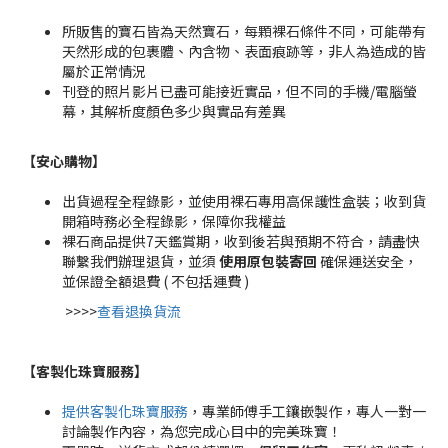
所販售的寶石皆為天然寶石，每顆裸石條件不同，可能帶有
天然形成的包裹體、內含物、表面痕跡等，非人為造成的皆
屬於正常情況
刊登的照片影片已盡可能接近實品，但不同的手機/電腦螢
幕，其解析度顏色多少與實品有差異
【安心購物
】
出貨過程全程錄影，並使用裸石專用高保護性盒裝；收到貨
開箱時務必全程錄影，保障你我權益
裸石商品提供7天鑑賞期，收到後若與預期不符合，請盡快
聯繫我們辦理退貨，並須
使用原包裝寄回
確保運送安全，
並保證全額退費 ( 不包括運費 )
>>>>
查看退換貨流
【客製化珠寶服務
】
提供客製化珠寶服務
，專業師傅手工鑲嵌製作，專人一對一
討論製作內容，為您完成心目中的完美珠寶！