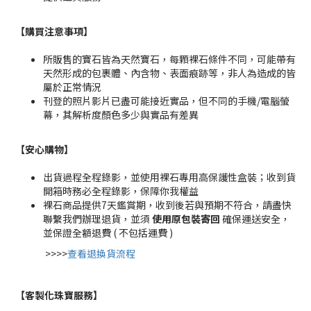
【購買注意事項】
所販售的寶石皆為天然寶石，每顆裸石條件不同，可能帶有
天然形成的包裹體、內含物、表面痕跡等，非人為造成的皆
屬於正常情況
刊登的照片影片已盡可能接近實品，但不同的手機/電腦螢
幕，其解析度顏色多少與實品有差異
【安心購物
】
出貨過程全程錄影，並使用裸石專用高保護性盒裝；收到貨
開箱時務必全程錄影，保障你我權益
裸石商品提供7天鑑賞期，收到後若與預期不符合，請盡快
聯繫我們辦理退貨，並須
使用原包裝寄回
確保運送安全，
並保證全額退費 ( 不包括運費 )
>>>>
查看退換貨流程
【客製化珠寶服務
】