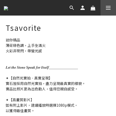
Tsavorite
迷你精品
薄荷綠色調，上手全滿火
火彩非常閃，帶螢光感
𝑳𝒆𝒕 𝒕𝒉𝒆 𝑺𝒕𝒐𝒏𝒆 𝑺𝒑𝒆𝒂𝒌 𝒇𝒐𝒓 𝑰𝒕𝒔𝒆𝒍𝒇＿＿＿＿＿＿＿＿
✦【自然光實拍．真實呈現】
寶石皆採用自然光實拍，盡力呈現最真實的樣貌。
實品比照片更為出色動人，值得您親自感受。
✦【高畫質影片】
如有附上影片，建議播放時選擇1080p模式，
以獲得最佳畫質。