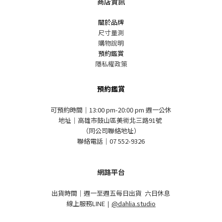
商店資訊
關於品牌
尺寸量測
購物說明
預約鑑賞
隱私權政策
預約鑑賞
可預約時間｜13:00 pm-20:00 pm 週一公休
地址｜高雄市鼓山區美術北三路91號
（同公司聯絡地址）
聯絡電話｜07 552-9326
網路平台
出貨時間｜週一至週五每日出貨 六日休息
線上服務LINE
｜
@dahlia.studio