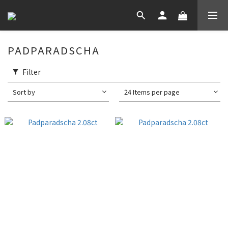
PADPARADSCHA
Filter
Sort by
24 Items per page