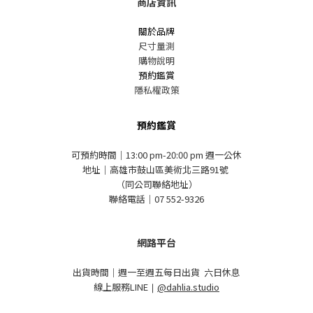
商店資訊
關於品牌
尺寸量測
購物說明
預約鑑賞
隱私權政策
預約鑑賞
可預約時間｜13:00 pm-20:00 pm 週一公休
地址｜高雄市鼓山區美術北三路91號
（同公司聯絡地址）
聯絡電話｜07 552-9326
網路平台
出貨時間｜週一至週五每日出貨 六日休息
線上服務LINE
｜
@dahlia.studio