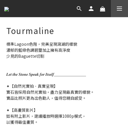
Tourmaline​
標準Lagoon色階，完美呈現瀉湖的樣貌
濃郁的藍綠色調碧璽加上擁有高淨度
少見的Baguette切割
𝑳𝒆𝒕 𝒕𝒉𝒆 𝑺𝒕𝒐𝒏𝒆 𝑺𝒑𝒆𝒂𝒌 𝒇𝒐𝒓 𝑰𝒕𝒔𝒆𝒍𝒇＿＿＿＿＿＿＿＿
✦【自然光實拍．真實呈現】
寶石皆採用自然光實拍，盡力呈現最真實的樣貌。
實品比照片更為出色動人，值得您親自感受。
✦【高畫質影片】
如有附上影片，建議播放時選擇1080p模式，
以獲得最佳畫質。