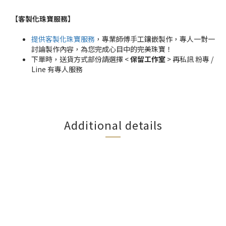
【客製化珠寶服務
】
提供客製化珠寶服務
，專業師傅手工鑲嵌製作，專人一對一
討論製作內容，為您完成心目中的完美珠寶！
下單時，送貨方式部份請選擇 <
保留工作室
> 再私訊 粉專 /
Line 有專人服務
Additional details