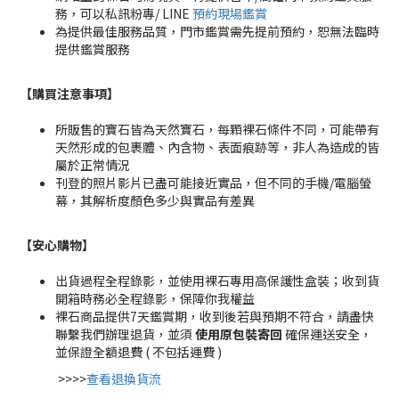
務，可以私訊粉專/ LINE
預約現場鑑賞
為提供最佳服務品質，門市鑑賞需先提前預約，恕無法臨時
提供鑑賞服務
【購買注意事項】
所販售的寶石皆為天然寶石，每顆裸石條件不同，可能帶有
天然形成的包裹體、內含物、表面痕跡等，非人為造成的皆
屬於正常情況
刊登的照片影片已盡可能接近實品，但不同的手機/電腦螢
幕，其解析度顏色多少與實品有差異
【安心購物
】
出貨過程全程錄影，並使用裸石專用高保護性盒裝；收到貨
開箱時務必全程錄影，保障你我權益
裸石商品提供7天鑑賞期，收到後若與預期不符合，請盡快
聯繫我們辦理退貨，並須
使用原包裝寄回
確保運送安全，
並保證全額退費 ( 不包括運費 )
>>>>
查看退換貨流