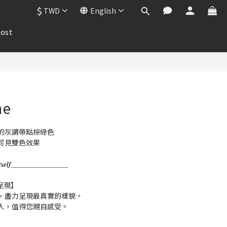
$
TWD
English
ost
e​
的灰調帶點棕綠色
可見雙色效果
𝒌 𝒇𝒐𝒓 𝑰𝒕𝒔𝒆𝒍𝒇＿＿＿＿＿＿＿＿
呈現】
，盡力呈現最真實的樣貌。
人，值得您親自感受。