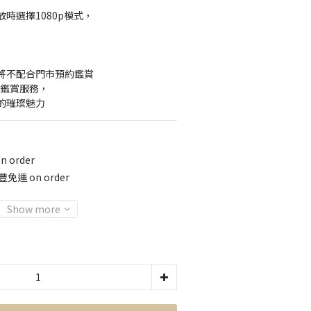
時選擇1080p模式，
】
將不配合門市預約鑑賞
約鑑賞服務，
的璀璨魅力
 order
免運 on order
Show more