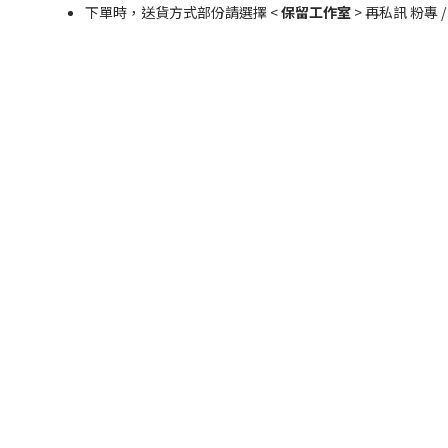
下單時，送貨方式部份請選擇 <
保留工作室
> 再私訊 粉專 /