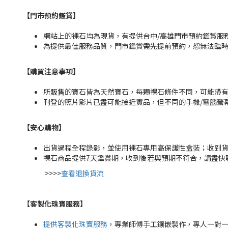
【門市預約鑑賞
】
網站上的裸石均為現貨，有提供台中/高雄門市預約鑑賞服務，
為提供最佳服務品質，門市鑑賞需先提前預約，恕無法臨
【購買注意事項】
所販售的寶石皆為天然寶石，每顆裸石條件不同，可能帶
刊登的照片影片已盡可能接近實品，但不同的手機/電腦螢
【安心購物
】
出貨過程全程錄影，並使用裸石專用高保護性盒裝；收到
裸石商品提供7天鑑賞期，收到後若與預期不符合，請盡快
>>>>
查看退換貨流
【客製化珠寶服務
】
提供客製化珠寶服務
，專業師傅手工鑲嵌製作，專人一對