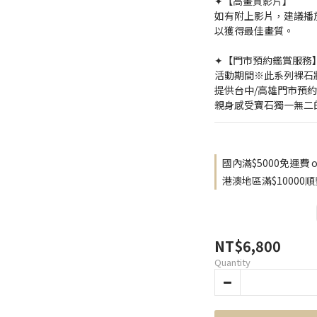
✦【高畫質影片】
如有附上影片，建議播放
以獲得最佳畫質。
✦【門市預約鑑賞服務
活動期間※此系列裸石
提供台中/高雄門市預
親身感受寶石獨一無二
國內滿$5000免運費 on
港澳地區滿$10000順豐
NT$6,800
Quantity