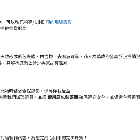
可以私訊粉專/ LINE
預約現場鑑賞
時提供鑑賞服務
有天然形成的包裹體、內含物、表面痕跡等，非人為造成的皆屬於正常情
幕，其解析度顏色多少與實品有差異
貨開箱時務必全程錄影，保障你我權益
聯繫我們辦理退貨，並須
使用原包裝寄回
確保運送安全，並保證全額退費 (
一討論製作內容，為您完成心目中的完美珠寶！