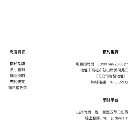
商店資訊
預約鑑賞
關於品牌
可預約時間｜13:00 pm-20:00 
尺寸量測
地址｜高雄市鼓山區美術北三
購物說明
（同公司聯絡地址）
預約鑑賞
聯絡電話｜07 552-932
隱私權政策
網路平台
出貨時間｜週一至週五每日出貨
線上服務LINE
｜
@dahlia.s