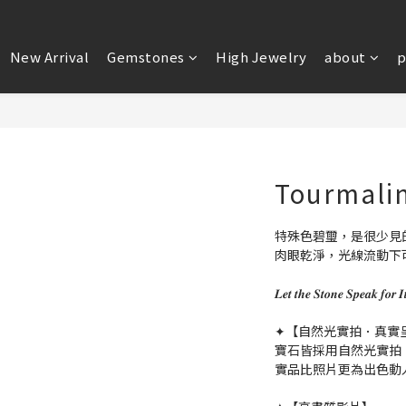
New Arrival
Gemstones
High Jewelry
about
p
Tourmalin
特殊色碧璽，是很少見
肉眼乾淨，光線流動下
𝑳𝒆𝒕 𝒕𝒉𝒆 𝑺𝒕𝒐𝒏𝒆 𝑺𝒑𝒆
✦【自然光實拍．真實
寶石皆採用自然光實拍
實品比照片更為出色動