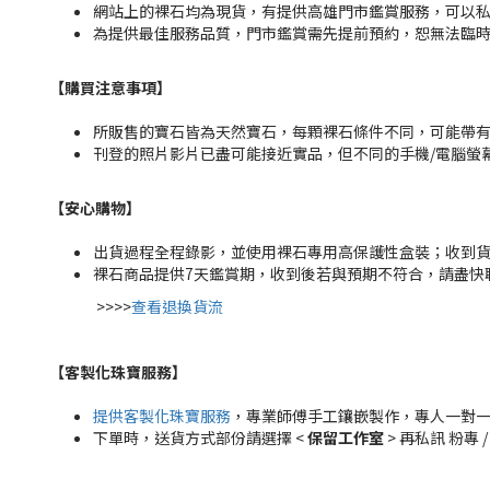
網站上的裸石均為現貨，有提供高雄門市鑑賞服務，可以私訊粉
為提供最佳服務品質，門市鑑賞需先提前預約，恕無法臨
【購買注意事項】
所販售的寶石皆為天然寶石，每顆裸石條件不同，可能帶
刊登的照片影片已盡可能接近實品，但不同的手機/電腦螢
【安心購物
】
出貨過程全程錄影，並使用裸石專用高保護性盒裝；收到
裸石商品提供7天鑑賞期，收到後若與預期不符合，請盡快
>>>>
查看退換貨流
【客製化珠寶服務
】
提供客製化珠寶服務
，專業師傅手工鑲嵌製作，專人一對
下單時，送貨方式部份請選擇 <
保留工作室
> 再私訊 粉專 /