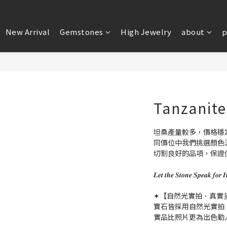
New Arrival
Gemstones
High Jewelry
about
p
Tanzanite
坦桑產量較多，價格穩
同價位中我們挑選顏色
切割良好的品項，保證
𝑳𝒆𝒕 𝒕𝒉𝒆 𝑺𝒕𝒐𝒏𝒆 𝑺𝒑𝒆
✦【自然光實拍．真實
寶石皆採用自然光實拍
實品比照片更為出色動