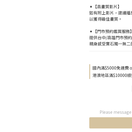
✦【高畫質影片】
如有附上影片，建議播放
以獲得最佳畫質。
✦【門市預約鑑賞服務
提供台中/高雄門市預
親身感受寶石獨一無二
國內滿$5000免運費 on
港澳地區滿$10000順豐
Please message t