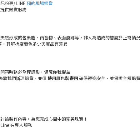
專/ LINE
預約現場鑑賞
時提供鑑賞服務
有天然形成的包裹體、內含物、表面痕跡等，非人為造成的皆屬於正常情
幕，其解析度顏色多少與實品有差異
貨開箱時務必全程錄影，保障你我權益
聯繫我們辦理退貨，並須
使用原包裝寄回
確保運送安全，並保證全額退費 (
一討論製作內容，為您完成心目中的完美珠寶！
 Line 有專人服務