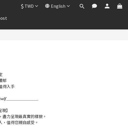
$
TWD
English
ost
定
濃郁
值得入手
𝒌 𝒇𝒐𝒓 𝑰𝒕𝒔𝒆𝒍𝒇＿＿＿＿＿＿＿＿
呈現】
，盡力呈現最真實的樣貌。
人，值得您親自感受。