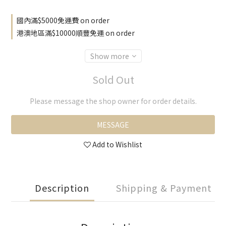
國內滿$5000免運費 on order
港澳地區滿$10000順豐免運 on order
Show more
Sold Out
Please message the shop owner for order details.
MESSAGE
Add to Wishlist
Description
Shipping & Payment