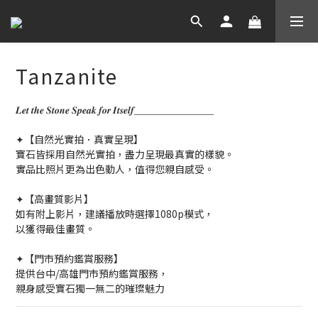
Tanzanite
𝑳𝒆𝒕 𝒕𝒉𝒆 𝑺𝒕𝒐𝒏𝒆 𝑺𝒑𝒆𝒂𝒌 𝒇𝒐𝒓 𝑰𝒕𝒔𝒆𝒍𝒇＿＿＿＿＿＿＿＿
✦【自然光實拍．真實呈現】
寶石皆採用自然光實拍，盡力呈現最真實的樣貌。
實品比照片更為出色動人，值得您親自感受。
✦【高畫質影片】
如有附上影片，建議播放時選擇1080p模式，
以獲得最佳畫質。
✦【門市預約鑑賞服務】
提供台中/高雄門市預約鑑賞服務，
親身感受寶石獨一無二的璀璨魅力