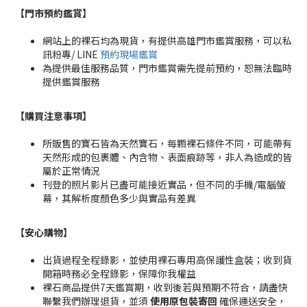
【門市預約鑑賞
】
網站上的裸石均為現貨，有提供高雄門市鑑賞服務，可以私
訊粉專/ LINE
預約現場鑑賞
為提供最佳服務品質，門市鑑賞需先提前預約，恕無法臨時
提供鑑賞服務
【購買注意事項】
所販售的寶石皆為天然寶石，每顆裸石條件不同，可能帶有
天然形成的包裹體、內含物、表面痕跡等，非人為造成的皆
屬於正常情況
刊登的照片影片已盡可能接近實品，但不同的手機/電腦螢
幕，其解析度顏色多少與實品有差異
【安心購物
】
出貨過程全程錄影，並使用裸石專用高保護性盒裝；收到貨
開箱時務必全程錄影，保障你我權益
裸石商品提供7天鑑賞期，收到後若與預期不符合，請盡快
聯繫我們辦理退貨，並須
使用原包裝寄回
確保運送安全，