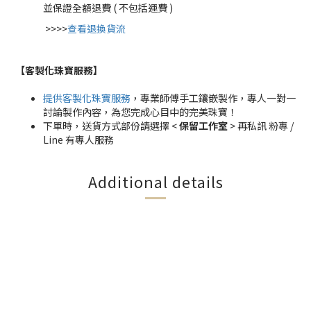
並保證全額退費 ( 不包括運費 )
>>>>
查看退換貨流
【客製化珠寶服務
】
提供客製化珠寶服務
，專業師傅手工鑲嵌製作，專人一對一
討論製作內容，為您完成心目中的完美珠寶！
下單時，送貨方式部份請選擇 <
保留工作室
> 再私訊 粉專 /
Line 有專人服務
Additional details