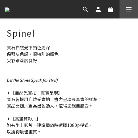
Spinel
寶石自然光下顏色更深
偏藍灰色調，很特別的顏色
火彩跟淨度良好
𝑳𝒆𝒕 𝒕𝒉𝒆 𝑺𝒕𝒐𝒏𝒆 𝑺𝒑𝒆𝒂𝒌 𝒇𝒐𝒓 𝑰𝒕𝒔𝒆𝒍𝒇＿＿＿＿＿＿＿＿
✦【自然光實拍．真實呈現】
寶石皆採用自然光實拍，盡力呈現最真實的樣貌。
實品比照片更為出色動人，值得您親自感受。
✦【高畫質影片】
如有附上影片，建議播放時選擇1080p模式，
以獲得最佳畫質。