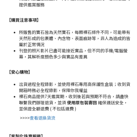
提供鑑賞服務
【購買注意事項】
所販售的寶石皆為天然寶石，每顆裸石條件不同，可能帶有
天然形成的包裹體、內含物、表面痕跡等，非人為造成的皆
屬於正常情況
刊登的照片影片已盡可能接近實品，但不同的手機/電腦螢
幕，其解析度顏色多少與實品有差異
【安心購物
】
出貨過程全程錄影，並使用裸石專用高保護性盒裝；收到貨
開箱時務必全程錄影，保障你我權益
裸石商品提供7天鑑賞期，收到後若與預期不符合，請盡快
聯繫我們辦理退貨，並須
使用原包裝寄回
確保運送安全，
並保證全額退費 ( 不包括運費 )
>>>>
查看退換貨流
【客製化珠寶服務
】