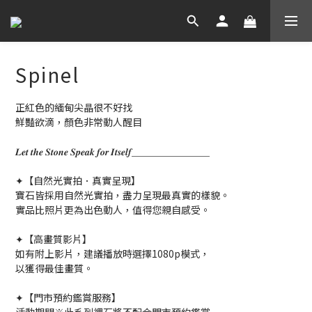
Spinel
正紅色的緬甸尖晶很不好找
鮮豔欲滴，顏色非常動人醒目
𝑳𝒆𝒕 𝒕𝒉𝒆 𝑺𝒕𝒐𝒏𝒆 𝑺𝒑𝒆𝒂𝒌 𝒇𝒐𝒓 𝑰𝒕𝒔𝒆𝒍𝒇＿＿＿＿＿＿＿＿
✦【自然光實拍．真實呈現】
寶石皆採用自然光實拍，盡力呈現最真實的樣貌。
實品比照片更為出色動人，值得您親自感受。
✦【高畫質影片】
如有附上影片，建議播放時選擇1080p模式，
以獲得最佳畫質。
✦【門市預約鑑賞服務】