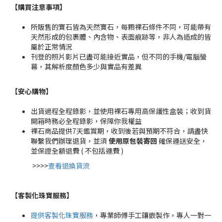
【購買注意事項】
所販售的寶石皆為天然寶石，每顆裸石條件不同，可能帶有
天然形成的包裹體、內含物、表面痕跡等，非人為造成的皆
屬於正常情況
刊登的照片影片已盡可能接近實品，但不同的手機/電腦螢
幕，其解析度顏色多少與實品有差異
【安心購物
】
出貨過程全程錄影，並使用裸石專用高保護性盒裝；收到貨
開箱時務必全程錄影，保障你我權益
裸石商品提供7天鑑賞期，收到後若與預期不符合，請盡快
聯繫我們辦理退貨，並須
使用原包裝寄回
確保運送安全，
並保證全額退費 ( 不包括運費 )
>>>>
查看退換貨流
【客製化珠寶服務
】
提供客製化珠寶服務
，專業師傅手工鑲嵌製作，專人一對一