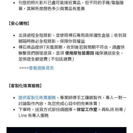
刊登的照片影片已盡可能接近實品，但不同的手機/電腦螢
幕，其解析度顏色多少與實品有差異
【安心購物
】
出貨過程全程錄影，並使用裸石專用高保護性盒裝；收到貨
開箱時務必全程錄影，保障你我權益
裸石商品提供7天鑑賞期，收到後若與預期不符合，請盡快
聯繫我們辦理退貨，並須
使用原包裝寄回
確保運送安全，
並保證全額退費 ( 不包括運費 )
>>>>
查看退換貨流
【客製化珠寶服務
】
提供客製化珠寶服務
，專業師傅手工鑲嵌製作，專人一對一
討論製作內容，為您完成心目中的完美珠寶！
下單時，送貨方式部份請選擇 <
保留工作室
> 再私訊 粉專 /
Line 有專人服務