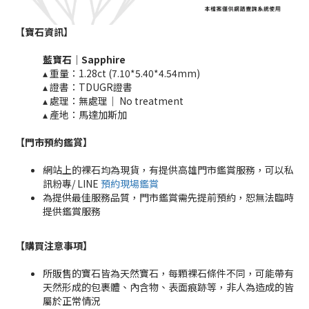
【寶石資訊】
藍寶石｜
Sapphire
▴ 重量：1.28ct (7.10*5.40*4.54mm)
▴ 證書：TDUGR證書
▴ 處理：無處理｜ No treatment​​
▴ 產地：馬達加斯加
【門市預約鑑賞
】
網站上的裸石均為現貨，有提供高雄門市鑑賞服務，可以私
訊粉專/ LINE
預約現場鑑賞
為提供最佳服務品質，門市鑑賞需先提前預約，恕無法臨時
提供鑑賞服務
【購買注意事項】
所販售的寶石皆為天然寶石，每顆裸石條件不同，可能帶有
天然形成的包裹體、內含物、表面痕跡等，非人為造成的皆
屬於正常情況