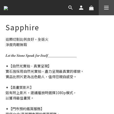
Sapphire
這顆切割比例良好，全返火
淨度肉眼無瑕
𝑳𝒆𝒕 𝒕𝒉𝒆 𝑺𝒕𝒐𝒏𝒆 𝑺𝒑𝒆𝒂𝒌 𝒇𝒐𝒓 𝑰𝒕𝒔𝒆𝒍𝒇＿＿＿＿＿＿＿＿
✦【自然光實拍．真實呈現】
寶石皆採用自然光實拍，盡力呈現最真實的樣貌。
實品比照片更為出色動人，值得您親自感受。
✦【高畫質影片】
如有附上影片，建議播放時選擇1080p模式，
以獲得最佳畫質。
✦【門市預約鑑賞服務】