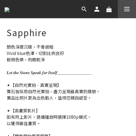
Sapphire
顏色深邃沉穩，不會過暗
Vivid blue色澤，切割比例良好
輕微色帶，肉眼乾淨
𝑳𝒆𝒕 𝒕𝒉𝒆 𝑺𝒕𝒐𝒏𝒆 𝑺𝒑𝒆𝒂𝒌 𝒇𝒐𝒓 𝑰𝒕𝒔𝒆𝒍𝒇＿＿＿＿＿＿＿＿
✦【自然光實拍．真實呈現】
寶石皆採用自然光實拍，盡力呈現最真實的樣貌。
實品比照片更為出色動人，值得您親自感受。
✦【高畫質影片】
如有附上影片，建議播放時選擇1080p模式，
以獲得最佳畫質。