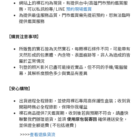
網站上的裸石均為現貨，有提供台中/高雄門市預約鑑賞服
務，可以私訊粉專/ LINE
預約現場鑑賞
為提供最佳服務品質，門市鑑賞需先提前預約，恕無法臨時
提供鑑賞服務
【購買注意事項】
所販售的寶石皆為天然寶石，每顆裸石條件不同，可能帶有
天然形成的包裹體、內含物、表面痕跡等，非人為造成的皆
屬於正常情況
刊登的照片影片已盡可能接近實品，但不同的手機/電腦螢
幕，其解析度顏色多少與實品有差異
【安心購物
】
出貨過程全程錄影，並使用裸石專用高保護性盒裝；收到貨
開箱時務必全程錄影，保障你我權益
裸石商品提供7天鑑賞期，收到後若與預期不符合，請盡快
聯繫我們辦理退貨，並須
使用原包裝寄回
確保運送安全，
並保證全額退費 ( 不包括運費 )
>>>>
查看退換貨流