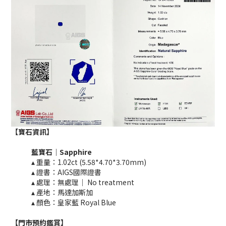
【寶石資訊】
藍寶石｜
Sapphire
▴ 重量：1.02ct (5.58*4.70*3.70mm)​
▴ 證書：AIGS國際證書
▴ 處理：無處理｜ No treatment​​
▴ 產地：馬達加斯加
▴ 顏色：皇家藍 Royal Blue
【門市預約鑑賞
】