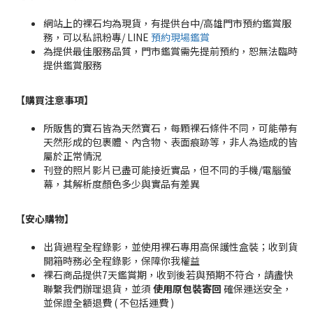
網站上的裸石均為現貨，有提供台中/高雄門市預約鑑賞服
務，可以私訊粉專/ LINE
預約現場鑑賞
為提供最佳服務品質，門市鑑賞需先提前預約，恕無法臨時
提供鑑賞服務
【購買注意事項】
所販售的寶石皆為天然寶石，每顆裸石條件不同，可能帶有
天然形成的包裹體、內含物、表面痕跡等，非人為造成的皆
屬於正常情況
刊登的照片影片已盡可能接近實品，但不同的手機/電腦螢
幕，其解析度顏色多少與實品有差異
【安心購物
】
出貨過程全程錄影，並使用裸石專用高保護性盒裝；收到貨
開箱時務必全程錄影，保障你我權益
裸石商品提供7天鑑賞期，收到後若與預期不符合，請盡快
聯繫我們辦理退貨，並須
使用原包裝寄回
確保運送安全，
並保證全額退費 ( 不包括運費 )