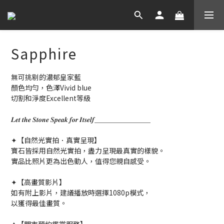
Sapphire
無可挑剔的濃郁皇家藍
顏色均勻，色澤Vivid blue
切割和淨度Excellent等級
𝑳𝒆𝒕 𝒕𝒉𝒆 𝑺𝒕𝒐𝒏𝒆 𝑺𝒑𝒆𝒂𝒌 𝒇𝒐𝒓 𝑰𝒕𝒔𝒆𝒍𝒇＿＿＿＿＿＿＿＿
✦【自然光實拍．真實呈現】
寶石皆採用自然光實拍，盡力呈現最真實的樣貌。
實品比照片更為出色動人，值得您親自感受。
✦【高畫質影片】
如有附上影片，建議播放時選擇1080p模式，
以獲得最佳畫質。