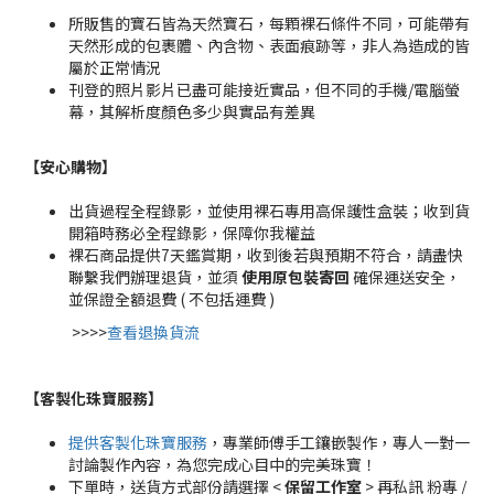
所販售的寶石皆為天然寶石，每顆裸石條件不同，可能帶有
天然形成的包裹體、內含物、表面痕跡等，非人為造成的皆
屬於正常情況
刊登的照片影片已盡可能接近實品，但不同的手機/電腦螢
幕，其解析度顏色多少與實品有差異
【安心購物
】
出貨過程全程錄影，並使用裸石專用高保護性盒裝；收到貨
開箱時務必全程錄影，保障你我權益
裸石商品提供7天鑑賞期，收到後若與預期不符合，請盡快
聯繫我們辦理退貨，並須
使用原包裝寄回
確保運送安全，
並保證全額退費 ( 不包括運費 )
>>>>
查看退換貨流
【客製化珠寶服務
】
提供客製化珠寶服務
，專業師傅手工鑲嵌製作，專人一對一
討論製作內容，為您完成心目中的完美珠寶！
下單時，送貨方式部份請選擇 <
保留工作室
> 再私訊 粉專 /