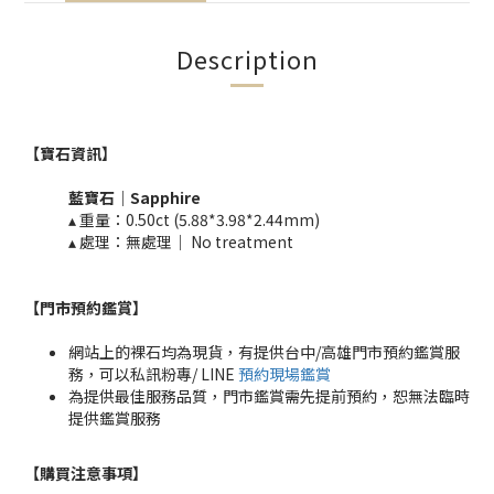
Description
【寶石資訊】
藍寶石
｜
Sapphire
▴ 重量：0.50ct (5.88*3.98*2.44mm)​
▴ 處理：無處理｜ No treatment​​
【門市預約鑑賞
】
網站上的裸石均為現貨，有提供台中/高雄門市預約鑑賞服
務，可以私訊粉專/ LINE
預約現場鑑賞
為提供最佳服務品質，門市鑑賞需先提前預約，恕無法臨時
提供鑑賞服務
【購買注意事項】