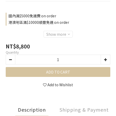
國內滿$5000免運費 on order
港澳地區滿$10000順豐免運 on order
Show more
NT$8,800
Quantity
ADD TO CART
Add to Wishlist
Description
Shipping & Payment