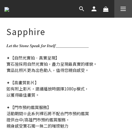
Sapphire
𝑳𝒆𝒕 𝒕𝒉𝒆 𝑺𝒕𝒐𝒏𝒆 𝑺𝒑𝒆𝒂𝒌 𝒇𝒐𝒓 𝑰𝒕𝒔𝒆𝒍𝒇＿＿＿＿＿＿＿＿
✦【自然光實拍．真實呈現】
寶石皆採用自然光實拍，盡力呈現最真實的樣貌。
實品比照片更為出色動人，值得您親自感受。
✦【高畫質影片】
如有附上影片，建議播放時選擇1080p模式，
以獲得最佳畫質。
✦【門市預約鑑賞服務】
活動期間※此系列裸石將不配合門市預約鑑賞
提供台中/高雄門市預約鑑賞服務，
親身感受寶石獨一無二的璀璨魅力