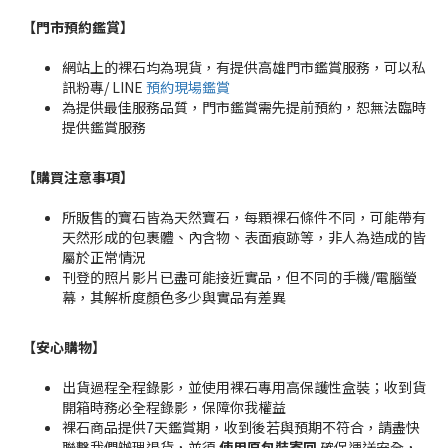
【門市預約鑑賞
】
網站上的裸石均為現貨，有提供高雄門市鑑賞服務，可以私
訊粉專/ LINE
預約現場鑑賞
為提供最佳服務品質，門市鑑賞需先提前預約，恕無法臨時
提供鑑賞服務
【購買注意事項】
所販售的寶石皆為天然寶石，每顆裸石條件不同，可能帶有
天然形成的包裹體、內含物、表面痕跡等，非人為造成的皆
屬於正常情況
刊登的照片影片已盡可能接近實品，但不同的手機/電腦螢
幕，其解析度顏色多少與實品有差異
【安心購物
】
出貨過程全程錄影，並使用裸石專用高保護性盒裝；收到貨
開箱時務必全程錄影，保障你我權益
裸石商品提供7天鑑賞期，收到後若與預期不符合，請盡快
聯繫我們辦理退貨，並須
使用原包裝寄回
確保運送安全，