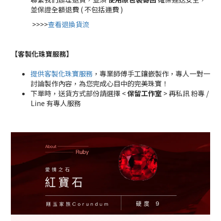
並保證全額退費 ( 不包括運費 )
>>>>
查看退換貨流
【客製化珠寶服務
】
提供客製化珠寶服務
，專業師傅手工鑲嵌製作，專人一對一
討論製作內容，為您完成心目中的完美珠寶！
下單時，送貨方式部份請選擇 <
保留工作室
> 再私訊 粉專 /
Line 有專人服務