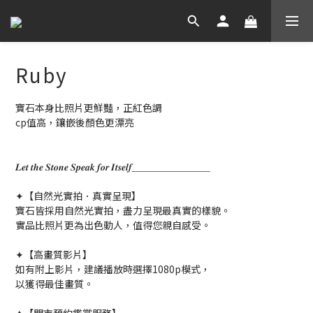
Ruby
寶石本身比照片更鮮豔，正紅色調
cp值高，鑲嵌後顏色更漂亮
𝑳𝒆𝒕 𝒕𝒉𝒆 𝑺𝒕𝒐𝒏𝒆 𝑺𝒑𝒆𝒂𝒌 𝒇𝒐𝒓 𝑰𝒕𝒔𝒆𝒍𝒇＿＿＿＿＿＿＿＿
✦【自然光實拍．真實呈現】
寶石皆採用自然光實拍，盡力呈現最真實的樣貌。
實品比照片更為出色動人，值得您親自感受。
✦【高畫質影片】
如有附上影片，建議播放時選擇1080p模式，
以獲得最佳畫質。