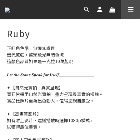
Ruby
正紅色色階，無燒無處理
螢光感強，整顆放光無暗色域
這顏色品質如果是一克拉10萬起跳
𝑳𝒆𝒕 𝒕𝒉𝒆 𝑺𝒕𝒐𝒏𝒆 𝑺𝒑𝒆𝒂𝒌 𝒇𝒐𝒓 𝑰𝒕𝒔𝒆𝒍𝒇＿＿＿＿＿＿＿＿
✦【自然光實拍．真實呈現】
寶石皆採用自然光實拍，盡力呈現最真實的樣貌。
實品比照片更為出色動人，值得您親自感受。
✦【高畫質影片】
如有附上影片，建議播放時選擇1080p模式，
以獲得最佳畫質。