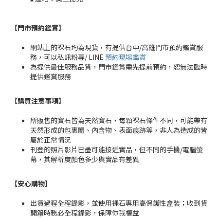
【門市預約鑑賞
】
網站上的裸石均為現貨，有提供台中/高雄門市預約鑑賞服
務，可以私訊粉專/ LINE
預約現場鑑賞
為提供最佳服務品質，門市鑑賞需先提前預約，恕無法臨時
提供鑑賞服務
【購買注意事項】
所販售的寶石皆為天然寶石，每顆裸石條件不同，可能帶有
天然形成的包裹體、內含物、表面痕跡等，非人為造成的皆
屬於正常情況
刊登的照片影片已盡可能接近實品，但不同的手機/電腦螢
幕，其解析度顏色多少與實品有差異
【安心購物
】
出貨過程全程錄影，並使用裸石專用高保護性盒裝；收到貨
開箱時務必全程錄影，保障你我權益