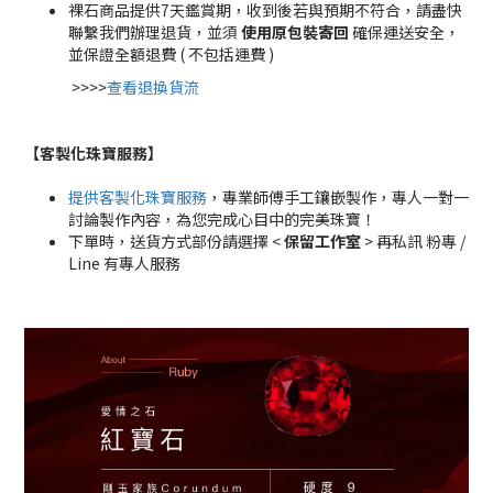
裸石商品提供7天鑑賞期，收到後若與預期不符合，請盡快
聯繫我們辦理退貨，並須
使用原包裝寄回
確保運送安全，
並保證全額退費 ( 不包括運費 )
>>>>
查看退換貨流
【客製化珠寶服務
】
提供客製化珠寶服務
，專業師傅手工鑲嵌製作，專人一對一
討論製作內容，為您完成心目中的完美珠寶！
下單時，送貨方式部份請選擇 <
保留工作室
> 再私訊 粉專 /
Line 有專人服務