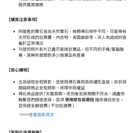
提供鑑賞服務
【購買注意事項】
所販售的寶石皆為天然寶石，每顆裸石條件不同，可能帶有
天然形成的包裹體、內含物、表面痕跡等，非人為造成的皆
屬於正常情況
刊登的照片影片已盡可能接近實品，但不同的手機/電腦螢
幕，其解析度顏色多少與實品有差異
【安心購物
】
出貨過程全程錄影，並使用裸石專用高保護性盒裝；收到貨
開箱時務必全程錄影，保障你我權益
裸石商品提供7天鑑賞期，收到後若與預期不符合，請盡快
聯繫我們辦理退貨，並須
使用原包裝寄回
確保運送安全，
並保證全額退費 ( 不包括運費 )
>>>>
查看退換貨流
【客製化珠寶服務
】