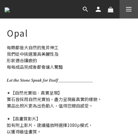
Opal
每顆都是大自然的鬼斧神工
我們從中挑選兼具美麗性及
形狀適合鑲嵌的
每每成品完成後都會讓人驚豔
𝑳𝒆𝒕 𝒕𝒉𝒆 𝑺𝒕𝒐𝒏𝒆 𝑺𝒑𝒆𝒂𝒌 𝒇𝒐𝒓 𝑰𝒕𝒔𝒆𝒍𝒇＿＿＿＿＿＿＿＿
✦【自然光實拍．真實呈現】
寶石皆採用自然光實拍，盡力呈現最真實的樣貌。
實品比照片更為出色動人，值得您親自感受。
✦【高畫質影片】
如有附上影片，建議播放時選擇1080p模式，
以獲得最佳畫質。