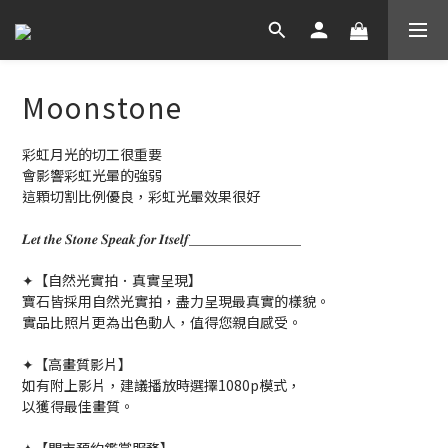
Moonstone
彩虹月光的切工很重要
會影響彩虹光暈的強弱
這顆切割比例優良，彩虹光暈效果很好
𝑳𝒆𝒕 𝒕𝒉𝒆 𝑺𝒕𝒐𝒏𝒆 𝑺𝒑𝒆𝒂𝒌 𝒇𝒐𝒓 𝑰𝒕𝒔𝒆𝒍𝒇＿＿＿＿＿＿＿＿
✦【自然光實拍．真實呈現】
寶石皆採用自然光實拍，盡力呈現最真實的樣貌。
實品比照片更為出色動人，值得您親自感受。
✦【高畫質影片】
如有附上影片，建議播放時選擇1080p模式，
以獲得最佳畫質。