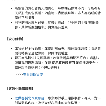
所販售的寶石皆為天然寶石，每顆裸石條件不同，可能帶有
天然形成的包裹體、內含物、表面痕跡等，非人為造成的皆
屬於正常情況
刊登的照片影片已盡可能接近實品，但不同的手機/電腦螢
幕，其解析度顏色多少與實品有差異
【安心購物
】
出貨過程全程錄影，並使用裸石專用高保護性盒裝；收到貨
開箱時務必全程錄影，保障你我權益
裸石商品提供7天鑑賞期，收到後若與預期不符合，請盡快
聯繫我們辦理退貨，並須
使用原包裝寄回
確保運送安全，
並保證全額退費 ( 不包括運費 )
>>>>
查看退換貨流
【客製化珠寶服務
】
提供客製化珠寶服務
，專業師傅手工鑲嵌製作，專人一對一
討論製作內容，為您完成心目中的完美珠寶！