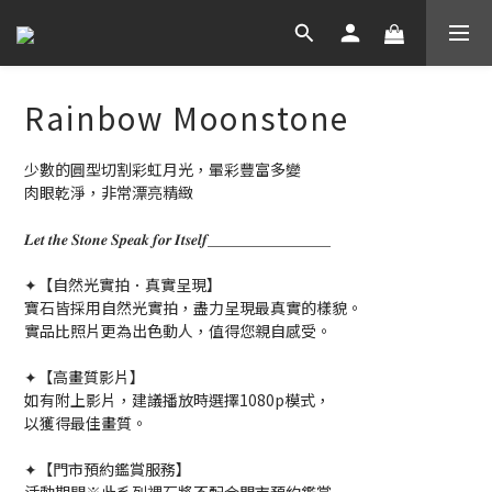
Rainbow Moonstone
少數的圓型切割彩虹月光，暈彩豐富多變
肉眼乾淨，非常漂亮精緻
𝑳𝒆𝒕 𝒕𝒉𝒆 𝑺𝒕𝒐𝒏𝒆 𝑺𝒑𝒆𝒂𝒌 𝒇𝒐𝒓 𝑰𝒕𝒔𝒆𝒍𝒇＿＿＿＿＿＿＿＿
✦【自然光實拍．真實呈現】
寶石皆採用自然光實拍，盡力呈現最真實的樣貌。
實品比照片更為出色動人，值得您親自感受。
✦【高畫質影片】
如有附上影片，建議播放時選擇1080p模式，
以獲得最佳畫質。
✦【門市預約鑑賞服務】