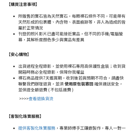
【購買注意事項】
所販售的寶石皆為天然寶石，每顆裸石條件不同，可能帶有
天然形成的包裹體、內含物、表面痕跡等，非人為造成的皆
屬於正常情況
刊登的照片影片已盡可能接近實品，但不同的手機/電腦螢
幕，其解析度顏色多少與實品有差異
【安心購物
】
出貨過程全程錄影，並使用裸石專用高保護性盒裝；收到貨
開箱時務必全程錄影，保障你我權益
裸石商品提供7天鑑賞期，收到後若與預期不符合，請盡快
聯繫我們辦理退貨，並須
使用原包裝寄回
確保運送安全，
並保證全額退費 ( 不包括運費 )
>>>>
查看退換貨流
【客製化珠寶服務
】
提供客製化珠寶服務
，專業師傅手工鑲嵌製作，專人一對一