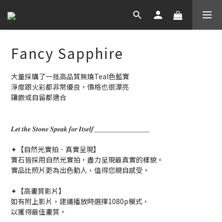
Fancy Sapphire
大量採購了一批高品質無燒Teal色藍寶 
淨度跟火彩都非常優良，價格也很漂亮
鑲嵌或自留都適合
𝑳𝒆𝒕 𝒕𝒉𝒆 𝑺𝒕𝒐𝒏𝒆 𝑺𝒑𝒆𝒂𝒌 𝒇𝒐𝒓 𝑰𝒕𝒔𝒆𝒍𝒇＿＿＿＿＿＿＿＿
✦【自然光實拍．真實呈現】
寶石皆採用自然光實拍，盡力呈現最真實的樣貌。
實品比照片更為出色動人，值得您親自感受。
✦【高畫質影片】
如有附上影片，建議播放時選擇1080p模式，
以獲得最佳畫質。