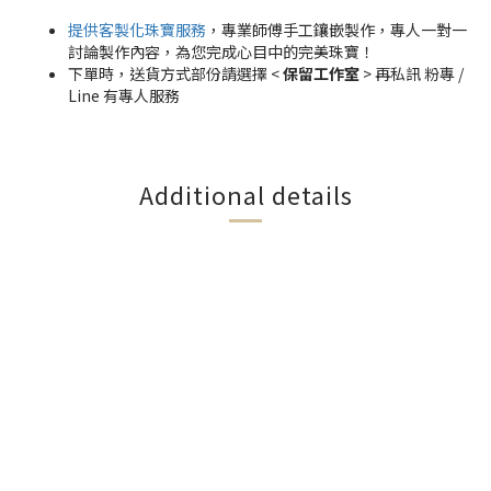
提供客製化珠寶服務
，專業師傅手工鑲嵌製作，專人一對一
討論製作內容，為您完成心目中的完美珠寶！
下單時，送貨方式部份請選擇 <
保留工作室
> 再私訊 粉專 /
Line 有專人服務
Additional details