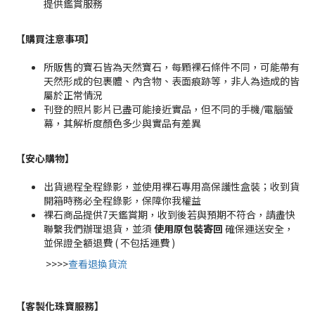
提供鑑賞服務
【購買注意事項】
所販售的寶石皆為天然寶石，每顆裸石條件不同，可能帶有
天然形成的包裹體、內含物、表面痕跡等，非人為造成的皆
屬於正常情況
刊登的照片影片已盡可能接近實品，但不同的手機/電腦螢
幕，其解析度顏色多少與實品有差異
【安心購物
】
出貨過程全程錄影，並使用裸石專用高保護性盒裝；收到貨
開箱時務必全程錄影，保障你我權益
裸石商品提供7天鑑賞期，收到後若與預期不符合，請盡快
聯繫我們辦理退貨，並須
使用原包裝寄回
確保運送安全，
並保證全額退費 ( 不包括運費 )
>>>>
查看退換貨流
【客製化珠寶服務
】