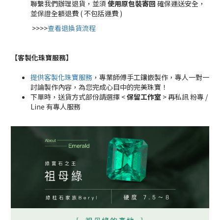
聯繫我們辦理退貨，並須
使用原包裝寄回
確保運送安全，
並保證全額退費 ( 不包括運費 )
>>>>
查看退換貨流程
【客製化珠寶服務
】
提供客製化珠寶服務
，專業師傅手工鑲嵌製作，專人一對一
討論製作內容，為您完成心目中的完美珠寶！
下單時，送貨方式部份請選擇 <
保留工作室
> 再私訊 粉專 /
Line 有專人服務