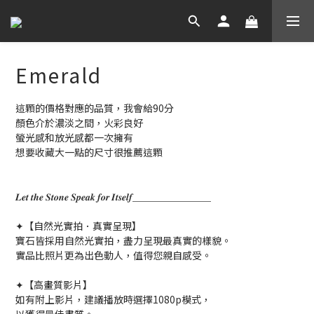
Emerald​
這顆的價格對應的品質，我會給90分
顏色介於濃淡之間，火彩良好
螢光感和放光感都一次擁有
想要收藏大一點的尺寸很推薦這顆
𝑳𝒆𝒕 𝒕𝒉𝒆 𝑺𝒕𝒐𝒏𝒆 𝑺𝒑𝒆𝒂𝒌 𝒇𝒐𝒓 𝑰𝒕𝒔𝒆𝒍𝒇＿＿＿＿＿＿＿＿
✦【自然光實拍．真實呈現】
寶石皆採用自然光實拍，盡力呈現最真實的樣貌。
實品比照片更為出色動人，值得您親自感受。
✦【高畫質影片】
如有附上影片，建議播放時選擇1080p模式，