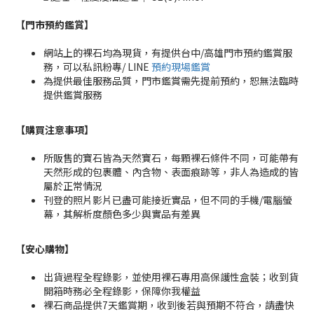
【門市預約鑑賞
】
網站上的裸石均為現貨，有提供台中/高雄門市預約鑑賞服
務，可以私訊粉專/ LINE
預約現場鑑賞
為提供最佳服務品質，門市鑑賞需先提前預約，恕無法臨時
提供鑑賞服務
【購買注意事項】
所販售的寶石皆為天然寶石，每顆裸石條件不同，可能帶有
天然形成的包裹體、內含物、表面痕跡等，非人為造成的皆
屬於正常情況
刊登的照片影片已盡可能接近實品，但不同的手機/電腦螢
幕，其解析度顏色多少與實品有差異
【安心購物
】
出貨過程全程錄影，並使用裸石專用高保護性盒裝；收到貨
開箱時務必全程錄影，保障你我權益
裸石商品提供7天鑑賞期，收到後若與預期不符合，請盡快