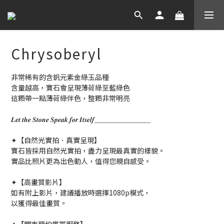
Chrysoberyl​
非常稀有的含釩元素金綠玉品種
含量越高，寶石會呈現薄荷綠至藍綠色 
這顆帶一點薄荷綠伴色，整顆非常明亮
𝑳𝒆𝒕 𝒕𝒉𝒆 𝑺𝒕𝒐𝒏𝒆 𝑺𝒑𝒆𝒂𝒌 𝒇𝒐𝒓 𝑰𝒕𝒔𝒆𝒍𝒇＿＿＿＿＿＿＿＿
✦【自然光實拍．真實呈現】
寶石皆採用自然光實拍，盡力呈現最真實的樣貌。
實品比照片更為出色動人，值得您親自感受。
✦【高畫質影片】
如有附上影片，建議播放時選擇1080p模式，
以獲得最佳畫質。