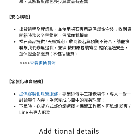
幕，其解析度顏色多少與實品有差異
【安心購物
】
出貨過程全程錄影，並使用裸石專用高保護性盒裝；收到貨
開箱時務必全程錄影，保障你我權益
裸石商品提供7天鑑賞期，收到後若與預期不符合，請盡快
聯繫我們辦理退貨，並須
使用原包裝寄回
確保運送安全，
並保證全額退費 ( 不包括運費 )
>>>>
查看退換貨流
【客製化珠寶服務
】
提供客製化珠寶服務
，專業師傅手工鑲嵌製作，專人一對一
討論製作內容，為您完成心目中的完美珠寶！
下單時，送貨方式部份請選擇 <
保留工作室
> 再私訊 粉專 /
Line 有專人服務
Additional details