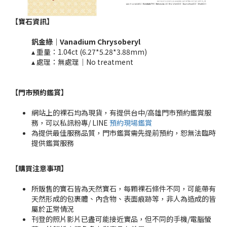
【寶石資訊】
釩金綠
｜Vanadium
Chrysoberyl​
▴ 重量：1.04ct (6.27*5.28*3.88mm)
▴ 處理：無處理｜No treatment​​
【門市預約鑑賞
】
網站上的裸石均為現貨，有提供台中/高雄門市預約鑑賞服
務，可以私訊粉專/ LINE
預約現場鑑賞
為提供最佳服務品質，門市鑑賞需先提前預約，恕無法臨時
提供鑑賞服務
【購買注意事項】
所販售的寶石皆為天然寶石，每顆裸石條件不同，可能帶有
天然形成的包裹體、內含物、表面痕跡等，非人為造成的皆
屬於正常情況
刊登的照片影片已盡可能接近實品，但不同的手機/電腦螢