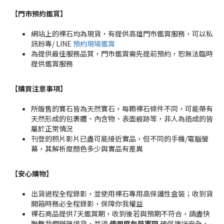
【門市預約鑑賞
】
網站上的裸石均為現貨，有提供高雄門市鑑賞服務，可以私
訊粉專/ LINE
預約現場鑑賞
為提供最佳服務品質，門市鑑賞需先提前預約，恕無法臨時
提供鑑賞服務
【購買注意事項】
所販售的寶石皆為天然寶石，每顆裸石條件不同，可能帶有
天然形成的包裹體、內含物、表面痕跡等，非人為造成的皆
屬於正常情況
刊登的照片影片已盡可能接近實品，但不同的手機/電腦螢
幕，其解析度顏色多少與實品有差異
【安心購物
】
出貨過程全程錄影，並使用裸石專用高保護性盒裝；收到貨
開箱時務必全程錄影，保障你我權益
裸石商品提供7天鑑賞期，收到後若與預期不符合，請盡快
聯繫我們辦理退貨，並須
使用原包裝寄回
確保運送安全，