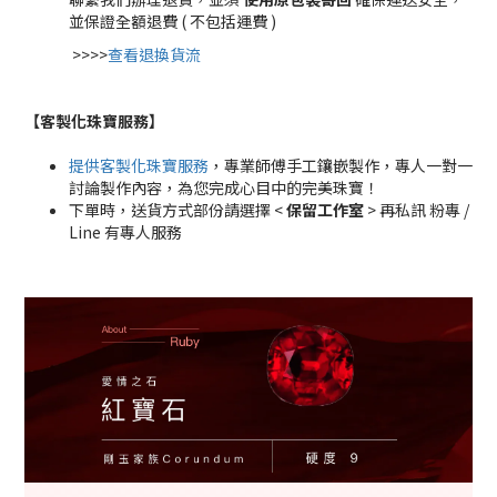
並保證全額退費 ( 不包括運費 )
>>>>
查看退換貨流
【客製化珠寶服務
】
提供客製化珠寶服務
，專業師傅手工鑲嵌製作，專人一對一
討論製作內容，為您完成心目中的完美珠寶！
下單時，送貨方式部份請選擇 <
保留工作室
> 再私訊 粉專 /
Line 有專人服務