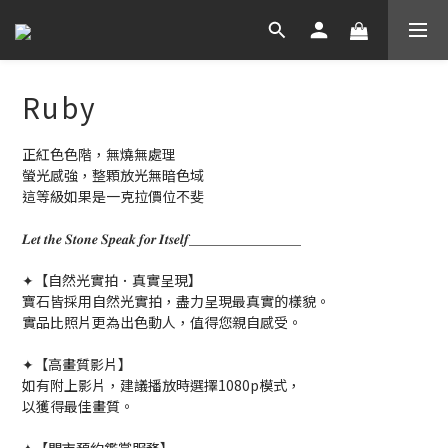
Ruby
正紅色色階，無燒無處理
螢光感強，整顆放光無暗色域
這等級如果是一克拉價位不斐
𝑳𝒆𝒕 𝒕𝒉𝒆 𝑺𝒕𝒐𝒏𝒆 𝑺𝒑𝒆𝒂𝒌 𝒇𝒐𝒓 𝑰𝒕𝒔𝒆𝒍𝒇＿＿＿＿＿＿＿＿
✦【自然光實拍．真實呈現】
寶石皆採用自然光實拍，盡力呈現最真實的樣貌。
實品比照片更為出色動人，值得您親自感受。
✦【高畫質影片】
如有附上影片，建議播放時選擇1080p模式，
以獲得最佳畫質。