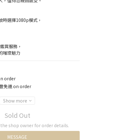
人，值得您親自感受。
時選擇1080p模式，
】
約鑑賞服務，
的璀璨魅力
 order
免運 on order
Show more
Sold Out
he shop owner for order details.
MESSAGE