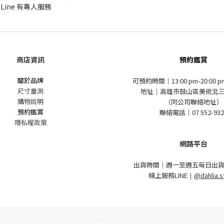
 Line 有專人服務
商店資訊
預約鑑賞
關於品牌
可預約時間｜13:00 pm-20:00 
尺寸量測
地址｜高雄市鼓山區美術北三
購物說明
（同公司聯絡地址）
預約鑑賞
聯絡電話｜07 552-932
隱私權政策
網路平台
出貨時間｜週一至週五每日出貨
線上服務LINE
｜
@dahlia.s