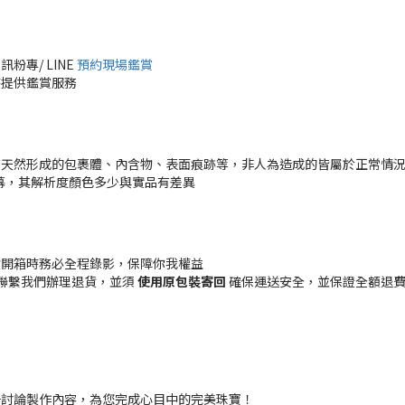
專/ LINE
預約現場鑑賞
時提供鑑賞服務
有天然形成的包裹體、內含物、表面痕跡等，非人為造成的皆屬於正常情
幕，其解析度顏色多少與實品有差異
貨開箱時務必全程錄影，保障你我權益
聯繫我們辦理退貨，並須
使用原包裝寄回
確保運送安全，並保證全額退費 (
一討論製作內容，為您完成心目中的完美珠寶！