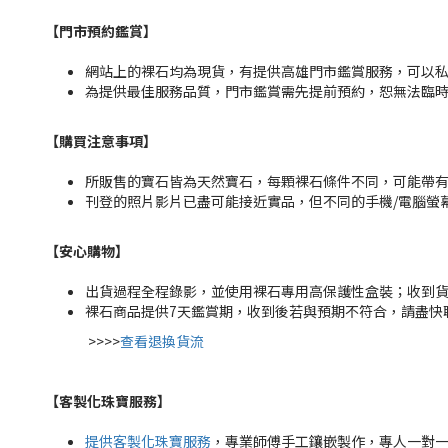
【門市預約鑑賞
】
網站上的裸石均為現貨，有提供高雄門市鑑賞服務，可以私訊粉
為提供最佳服務品質，門市鑑賞需先提前預約，恕無法臨
【購買注意事項】
所販售的寶石皆為天然寶石，每顆裸石條件不同，可能帶
刊登的照片影片已盡可能接近實品，但不同的手機/電腦螢
【安心購物
】
出貨過程全程錄影，並使用裸石專用高保護性盒裝；收到
裸石商品提供7天鑑賞期，收到後若與預期不符合，請盡快
>>>>
查看退換貨流
【客製化珠寶服務
】
提供客製化珠寶服務
，專業師傅手工鑲嵌製作，專人一對