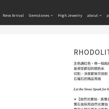
New Arrival
Gemstones
High Jewelry
about
p
RHODOLI
主色調紅色，帶一點點
是很受歡迎的顏色系
切割、凈度都無可挑剔
石榴石的精品等級
𝑳𝒆𝒕 𝒕𝒉𝒆 𝑺𝒕𝒐𝒏𝒆 𝑺𝒑𝒆
✦【自然光實拍．真實
寶石皆採用自然光實拍