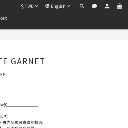
$
TWD
English
ost
TE GARNET
粉色
𝒌 𝒇𝒐𝒓 𝑰𝒕𝒔𝒆𝒍𝒇＿＿＿＿＿＿＿＿
呈現】
，盡力呈現最真實的樣貌。