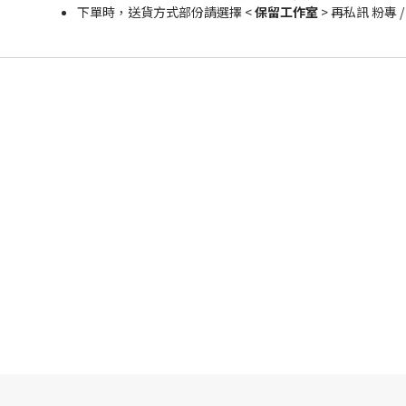
下單時，送貨方式部份請選擇 <
保留工作室
> 再私訊 粉專 /