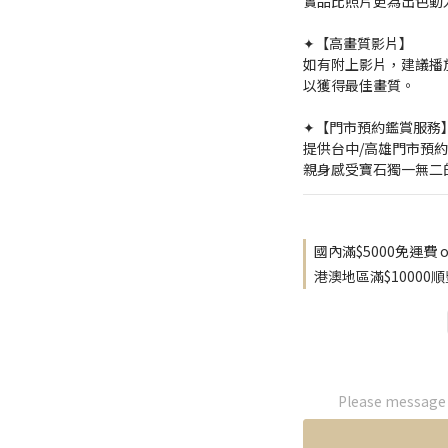
實品比照片更為出色動
✦【高畫質影片】
如有附上影片，建議播放
以獲得最佳畫質。
✦【門市預約鑑賞服務
提供台中/高雄門市預
親身感受寶石獨一無二
國內滿$5000免運費 on
港澳地區滿$10000順豐
Please message t