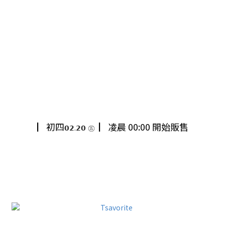
初四
▏初四
▏凌晨 00:00 開始販售
𝟬𝟮.𝟮𝟬
㊄