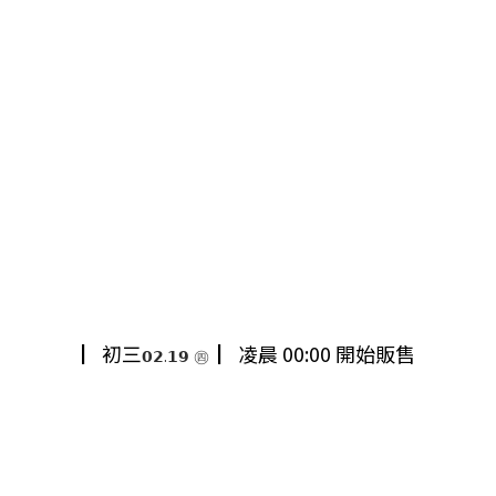
初三
▏初三
▏凌晨 00:00 開始販售
𝟬𝟮.𝟭𝟵
㊃