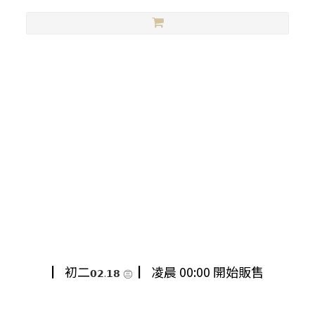
初二
▏初二
▏凌晨 00:00 開始販售
𝟬𝟮.𝟭𝟴
㊂