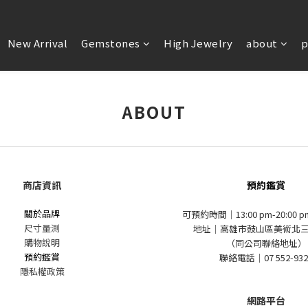
New Arrival
Gemstones
High Jewelry
about
p
ABOUT
商店資訊
預約鑑賞
關於品牌
可預約時間｜13:00 pm-20:00 
尺寸量測
地址｜高雄市鼓山區美術北三
購物說明
（同公司聯絡地址）
預約鑑賞
聯絡電話｜07 552-932
隱私權政策
網路平台