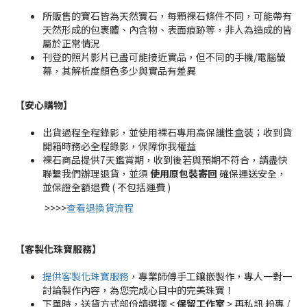
所販售的寶石皆為天然寶石，每顆裸石條件不同，可能帶有
天然形成的包裹體、內含物、表面痕跡等，非人為造成的皆
屬於正常情況
刊登的照片影片已盡可能接近實品，但不同的手機/電腦螢
幕，其解析度顏色多少與實品有差異
【安心購物
】
出貨過程全程錄影，並使用裸石專用高保護性盒裝；收到貨
開箱時務必全程錄影，保障你我權益
裸石商品提供7天鑑賞期，收到後若與預期不符合，請盡快
聯繫我們辦理退貨，並須
使用原包裝寄回
確保運送安全，
並保證全額退費 ( 不包括運費 )
>>>>
查看退換貨流程
【客製化珠寶服務
】
提供客製化珠寶服務
，專業師傅手工鑲嵌製作，專人一對一
討論製作內容，為您完成心目中的完美珠寶！
下單時，送貨方式部份請選擇 <
保留工作室
> 再私訊 粉專 /