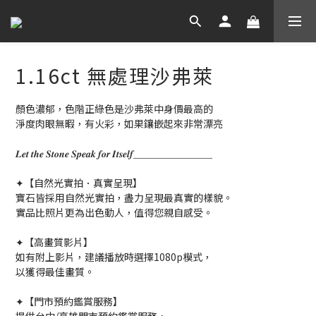
1.16ct 無處理沙弗萊
顏色濃郁，色階正綠色是沙弗萊中身價最高的
淨度肉眼無暇，有火彩，如果鑲嵌起來非常漂亮
𝑳𝒆𝒕 𝒕𝒉𝒆 𝑺𝒕𝒐𝒏𝒆 𝑺𝒑𝒆𝒂𝒌 𝒇𝒐𝒓 𝑰𝒕𝒔𝒆𝒍𝒇＿＿＿＿＿＿＿＿
✦【自然光實拍．真實呈現】
寶石皆採用自然光實拍，盡力呈現最真實的樣貌。
實品比照片更為出色動人，值得您親自感受。
✦【高畫質影片】
如有附上影片，建議播放時選擇1080p模式，
以獲得最佳畫質。
✦【門市預約鑑賞服務】