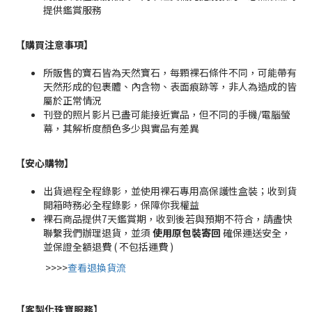
提供鑑賞服務
【購買注意事項】
所販售的寶石皆為天然寶石，每顆裸石條件不同，可能帶有
天然形成的包裹體、內含物、表面痕跡等，非人為造成的皆
屬於正常情況
刊登的照片影片已盡可能接近實品，但不同的手機/電腦螢
幕，其解析度顏色多少與實品有差異
【安心購物
】
出貨過程全程錄影，並使用裸石專用高保護性盒裝；收到貨
開箱時務必全程錄影，保障你我權益
裸石商品提供7天鑑賞期，收到後若與預期不符合，請盡快
聯繫我們辦理退貨，並須
使用原包裝寄回
確保運送安全，
並保證全額退費 ( 不包括運費 )
>>>>
查看退換貨流
【客製化珠寶服務
】