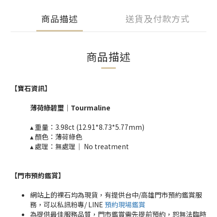
商品描述
送貨及付款方式
商品描述
【
寶石資訊】
薄荷綠碧璽
｜
Tourmaline​
▴ 重量：
3.98ct (12.91*8.73*5.77mm)​
▴ 顏色：薄荷綠色
▴ 處理：無處理｜ No treatment​​
【門市預約鑑賞
】
網站上的裸石均為現貨，有提供台中/高雄門市預約鑑賞服
務，可以私訊粉專/ LINE
預約現場鑑賞
為提供最佳服務品質，門市鑑賞需先提前預約，恕無法臨時