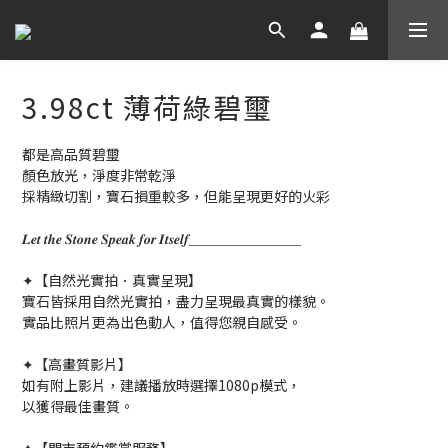
3.98ct 薄荷綠碧璽
都是高品質碧璽
顏色放光，淨度非常乾淨
採精緻切割，寶石損重較多，但能呈現更好的火彩
𝑳𝒆𝒕 𝒕𝒉𝒆 𝑺𝒕𝒐𝒏𝒆 𝑺𝒑𝒆𝒂𝒌 𝒇𝒐𝒓 𝑰𝒕𝒔𝒆𝒍𝒇＿＿＿＿＿＿＿＿
✦【自然光實拍．真實呈現】
寶石皆採用自然光實拍，盡力呈現最真實的樣貌。
實品比照片更為出色動人，值得您親自感受。
✦【高畫質影片】
如有附上影片，建議播放時選擇1080p模式，
以獲得最佳畫質。