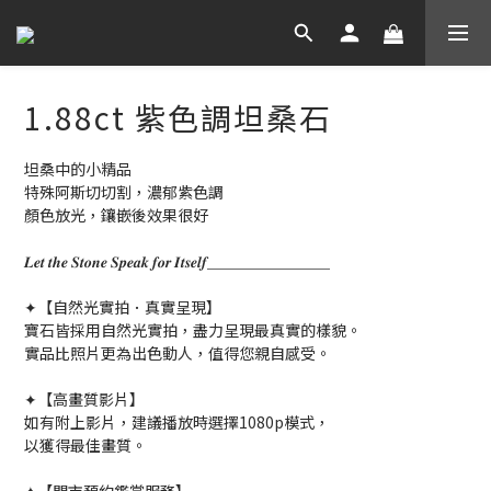
1.88ct 紫色調坦桑石
坦桑中的小精品
特殊阿斯切切割，濃郁紫色調
顏色放光，鑲嵌後效果很好
𝑳𝒆𝒕 𝒕𝒉𝒆 𝑺𝒕𝒐𝒏𝒆 𝑺𝒑𝒆𝒂𝒌 𝒇𝒐𝒓 𝑰𝒕𝒔𝒆𝒍𝒇＿＿＿＿＿＿＿＿
✦【自然光實拍．真實呈現】
寶石皆採用自然光實拍，盡力呈現最真實的樣貌。
實品比照片更為出色動人，值得您親自感受。
✦【高畫質影片】
如有附上影片，建議播放時選擇1080p模式，
以獲得最佳畫質。