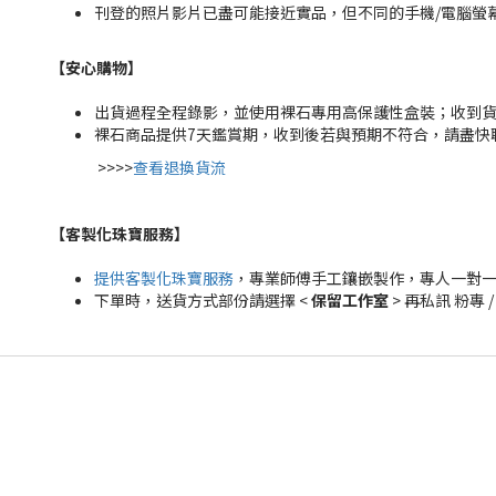
刊登的照片影片已盡可能接近實品，但不同的手機/電腦螢
【安心購物
】
出貨過程全程錄影，並使用裸石專用高保護性盒裝；收到
裸石商品提供7天鑑賞期，收到後若與預期不符合，請盡快
>>>>
查看退換貨流
【客製化珠寶服務
】
提供客製化珠寶服務
，專業師傅手工鑲嵌製作，專人一對
下單時，送貨方式部份請選擇 <
保留工作室
> 再私訊 粉專 /