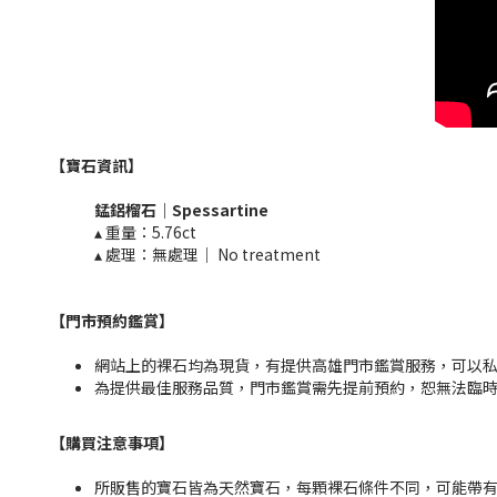
【寶石資訊】
錳鋁榴石
｜
Spessartine
▴ 重量：5.76ct
▴ 處理：無處理｜ No treatment​​
【門市預約鑑賞
】
網站上的裸石均為現貨，有提供高雄門市鑑賞服務，可以私訊粉
為提供最佳服務品質，門市鑑賞需先提前預約，恕無法臨
【購買注意事項】
所販售的寶石皆為天然寶石，每顆裸石條件不同，可能帶