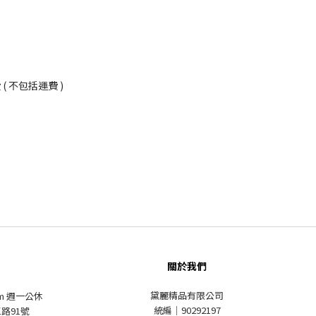
 不包括運費 )
關於我們
黛麗精品有限公司
pm 週一公休
統編｜90292197
路91號