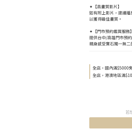
✦【高畫質影片】
如有附上影片，建議播放
以獲得最佳畫質。
✦【門市預約鑑賞服務
提供台中/高雄門市預
親身感受寶石獨一無二
全店，國內滿$5000
全店，港澳地區滿$10
若