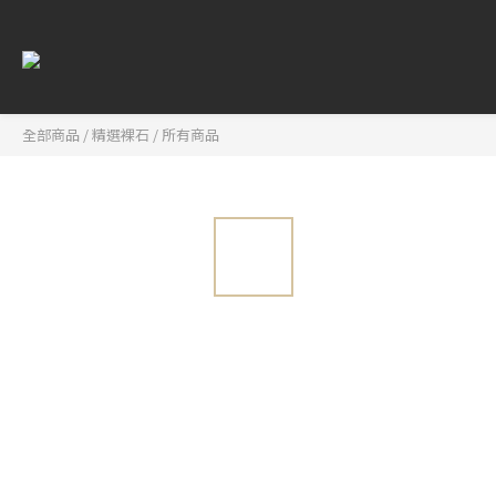
全部商品
/
精選裸石
/
所有商品