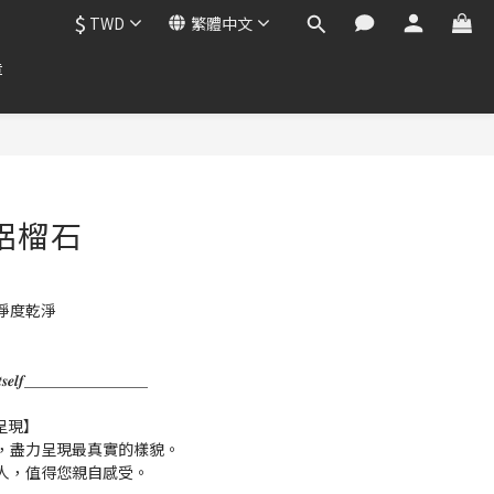
$
TWD
繁體中文
章
錳鋁榴石
淨度乾淨
𝒌 𝒇𝒐𝒓 𝑰𝒕𝒔𝒆𝒍𝒇＿＿＿＿＿＿＿＿
呈現】
，盡力呈現最真實的樣貌。
人，值得您親自感受。