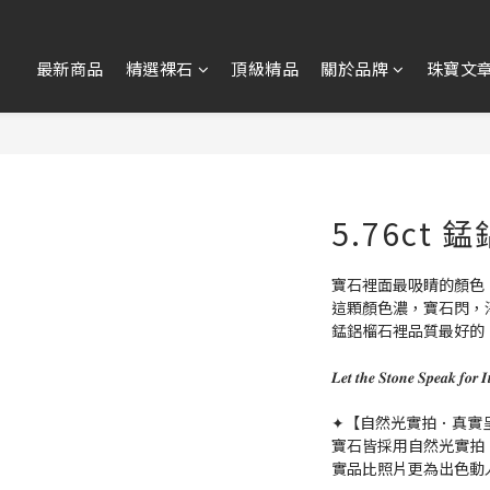
最新商品
精選裸石
頂級精品
關於品牌
珠寶文
5.76ct 
寶石裡面最吸睛的顏色
這顆顏色濃，寶石閃，
錳鋁榴石裡品質最好的
𝑳𝒆𝒕 𝒕𝒉𝒆 𝑺𝒕𝒐𝒏𝒆 𝑺𝒑𝒆
✦【自然光實拍．真實
寶石皆採用自然光實拍
實品比照片更為出色動