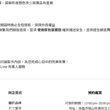
幕，其解析度顏色多少與實品有差異
貨開箱時務必全程錄影，保障你我權益
聯繫我們辦理退貨，並須
使用原包裝寄回
確保運送安全，並保證全額退費 (
一討論製作內容，為您完成心目中的完美珠寶！
 Line 有專人服務
商店資訊
預約鑑賞
關於品牌
可預約時間｜13:00 pm-20:00 
尺寸量測
地址｜高雄市鼓山區美術北三