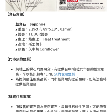
【寶石資訊】
藍寶石｜
Sapphire
▴ 重量：2.19ct (8.89*5.18*5.01mm)​
▴ 證書：TDUGR證書
▴ 處理：熱處理｜ Heat treatment​​
▴ 產地：斯里蘭卡
▴ 顏色：矢車菊 Cornflower
【門市預約鑑賞
】
網站上的裸石均為現貨，有提供台中/高雄門市預約鑑賞服
務，可以私訊粉專/ LINE
預約現場鑑賞
為提供最佳服務品質，門市鑑賞需先提前預約，恕無法臨時
提供鑑賞服務
【購買注意事項】
所販售的寶石皆為天然寶石，每顆裸石條件不同，可能帶有
天然形成的包裹體、內含物、表面痕跡等，非人為造成的皆