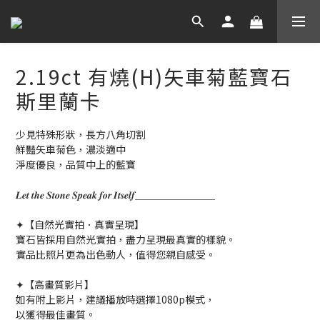
2.19ct 有燒(H)矢車菊藍寶石
斯里蘭卡
少見特殊形狀，長方八角切割
鮮豔矢車菊色，濃淡適中
淨度優良，品質中上的藍寶
𝑳𝒆𝒕 𝒕𝒉𝒆 𝑺𝒕𝒐𝒏𝒆 𝑺𝒑𝒆𝒂𝒌 𝒇𝒐𝒓 𝑰𝒕𝒔𝒆𝒍𝒇＿＿＿＿＿＿＿＿
✦【自然光實拍．真實呈現】
寶石皆採用自然光實拍，盡力呈現最真實的樣貌。
實品比照片更為出色動人，值得您親自感受。
✦【高畫質影片】
如有附上影片，建議播放時選擇1080p模式，
以獲得最佳畫質。