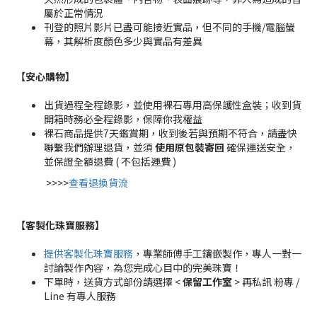
屬於正常情況
刊登的照片影片已盡可能接近實品，但不同的手機/電腦螢
幕，其解析度顏色多少與實品有差異
【安心購物
】
出貨過程全程錄影，並使用裸石專用高保護性盒裝；收到貨
開箱時務必全程錄影，保障你我權益
裸石商品提供7天鑑賞期，收到後若與預期不符合，請盡快
聯繫我們辦理退貨，並須
使用原包裝寄回
確保運送安全，
並保證全額退費 ( 不包括運費 )
>>>>
查看退換貨流
【客製化珠寶服務
】
提供客製化珠寶服務
，專業師傅手工鑲嵌製作，專人一對一
討論製作內容，為您完成心目中的完美珠寶！
下單時，送貨方式部份請選擇 <
保留工作室
> 再私訊 粉專 /
Line 有專人服務